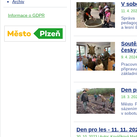
Archiv
V sob
11. 4. 20
Informace o GDPR
Správa 
pedagog
a lesní
Soutě
česky 
9. 4. 202
Pracovn
připrav
základní
Den p
18. 3. 20
Město P
sázením
v sobotu
Den pro les - 11. 11. 20
30. 10. 2023 | Autor: Kováříková Mart