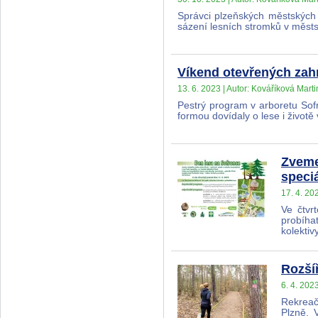
Správci plzeňských městských 
sázení lesních stromků v městs
Víkend otevřených zah
13. 6. 2023 | Autor: Kováříková Marti
Pestrý program v arboretu Sofr
formou dovídaly o lese i život
Zveme
speci
17. 4. 20
Ve čtvr
probíha
kolekti
Rozší
6. 4. 202
Rekreač
Plzně. 