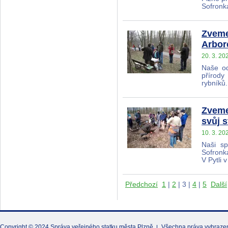
Sofronk
Zveme
Arbor
20. 3. 20
Naše od
přírody
rybníků
Zveme
svůj 
10. 3. 20
Naši sp
Sofronka
V Pytli
Předchozí
1
|
2
|
3
|
4
|
5
Další
Copyright © 2024
Správa veřejného statku města Plzně
Všechna práva vyhraze