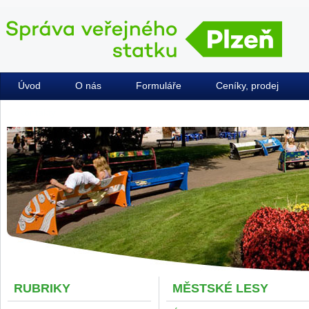
Úvod
O nás
Formuláře
Ceníky, prodej
Kontakty
RUBRIKY
MĚSTSKÉ LESY