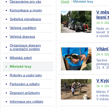
Opravujeme pro vás
Úvod
Městské lesy
Komunikace a mosty
V měs
lesní 
Světelná signalizace
14. 6. 20
Veřejné osvětlení
Naše or
téměř 6
a vyváž
Veřejná doprava
Organizace dopravy
Vítán
a orientační systém
24. 4. 20
Městská zeleň
Správa 
pedagog
Městské lesy
21. 4. 
Rybníky a vodní toky
V Kyj
Parkování a odtahy
18. 4. 20
Město P
Dopravní průzkumy
s městs
V městs
Informace pro cyklisty