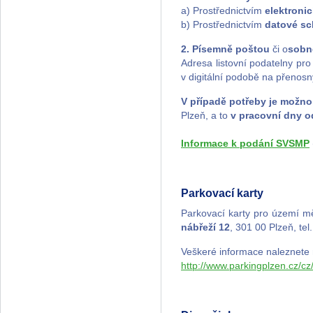
a) Prostřednictvím
elektroni
b) Prostřednictvím
datové sc
2. Písemně p
oštou
či o
sobn
Adresa listovní podatelny p
v digitální podobě na přenosn
V případě potřeby je možn
Plzeň, a to
v pracovní dny o
Informace k podání SVSMP
Parkovací karty
Parkovací karty pro území 
nábřeží 12
, 301 00 Plzeň, te
Veškeré informace naleznete 
http://www.parkingplzen.cz/cz