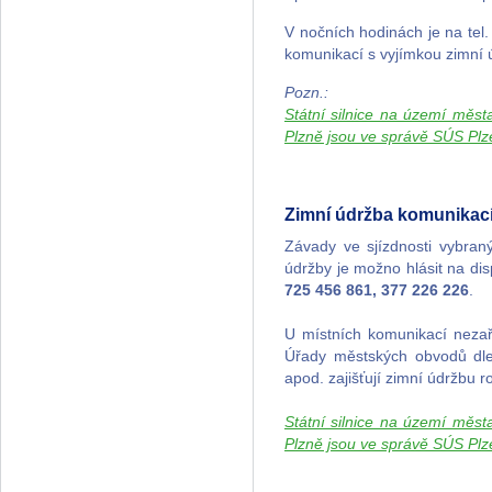
V nočních hodinách je na tel
komunikací s vyjímkou zimní 
Pozn.:
Státní silnice na území měs
Plzně jsou ve správě SÚS Plz
Zimní údržba komunikac
Závady ve sjízdnosti vybra
údržby je možno hlásit na di
725 456 861, 377 226 226
.
U místních komunikací nez
Úřady městských obvodů dle 
apod. zajišťují zimní údržbu
Státní silnice na území měs
Plzně jsou ve správě SÚS Plz