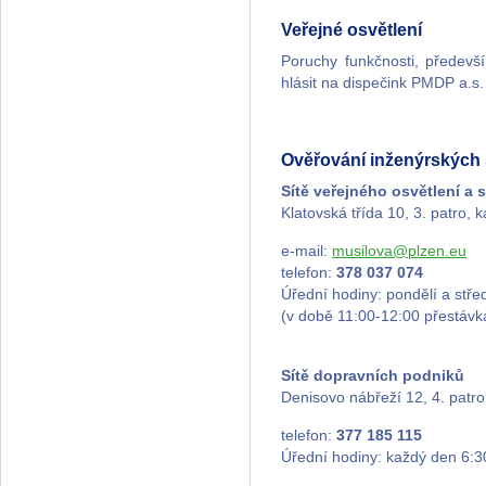
Veřejné osvětlení
Poruchy funkčnosti, předevš
hlásit na dispečink PMDP a.s. 
Ověřování inženýrských s
Sítě veřejného osvětlení a 
Klatovská třída 10, 3. patro, 
e-mail:
musilova@plzen.eu
telefon:
378 037 074
Úřední hodiny: pondělí a stře
(v době 11:00-12:00 přestávk
Sítě dopravních podniků
Denisovo nábřeží 12, 4. patro
telefon:
377 185 115
Úřední hodiny: každý den 6:3