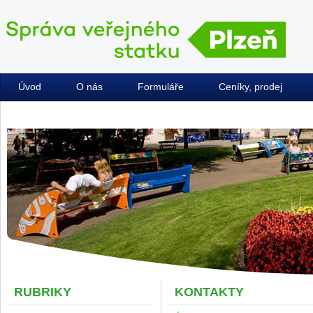
Úvod
O nás
Formuláře
Ceníky, prodej
Kontakty
RUBRIKY
KONTAKTY