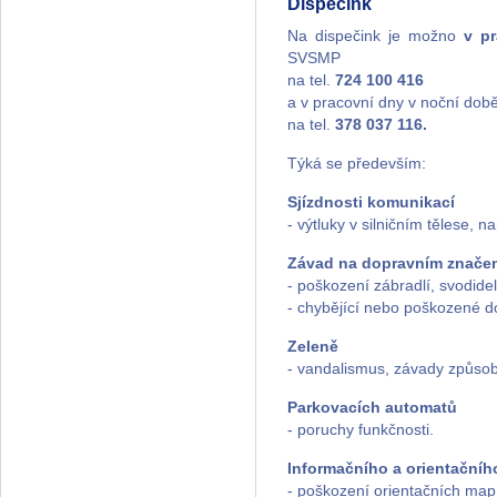
Dispečink
Na dispečink je možno
v p
SVSMP
na tel.
724 100 416
a v pracovní dny v noční dob
na tel.
378 037 116.
Týká se především:
Sjízdnosti komunikací
- výtluky v silničním tělese,
Závad na dopravním značení
- poškození zábradlí, svodidel
- chybějící nebo poškozené d
Zeleně
- vandalismus, závady způso
Parkovacích automatů
- poruchy funkčnosti.
Informačního a orientační
- poškození orientačních map