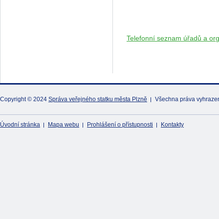
Telefonní seznam úřadů a org
Copyright © 2024
Správa veřejného statku města Plzně
Všechna práva vyhraze
Úvodní stránka
Mapa webu
Prohlášení o přístupnosti
Kontakty