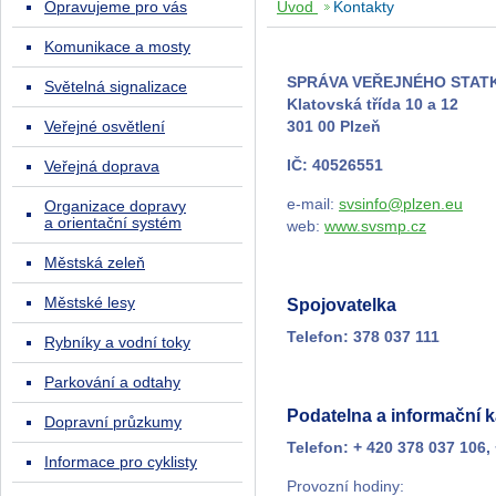
Opravujeme pro vás
Úvod
Kontakty
Komunikace a mosty
SPRÁVA VEŘEJNÉHO STATKU
Světelná signalizace
Klatovská třída 10 a 12
Veřejné osvětlení
301 00 Plzeň
IČ: 40526551
Veřejná doprava
e-mail:
svsinfo@plzen.eu
Organizace dopravy
a orientační systém
web:
www.svsmp.cz
Městská zeleň
Městské lesy
Spojovatelka
Telefon: 378 037 111
Rybníky a vodní toky
Parkování a odtahy
Podatelna a informační k
Dopravní průzkumy
Telefon: + 420 378 037 106,
Informace pro cyklisty
Provozní hodiny: