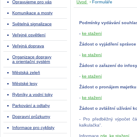
Opravujeme pro vás
Úvod
Formuláře
Komunikace a mosty
Podmínky vydávání souhla
Světelná signalizace
-
ke stažení
Veřejné osvětlení
Žádost o vyjádření správc
Veřejná doprava
-
ke stažení
Organizace dopravy
a orientační systém
Žádost o zařazení do infos
Městská zeleň
-
ke stažení
Městské lesy
Žádost o pronájem majetku
Rybníky a vodní toky
-
ke stažení
Parkování a odtahy
Žádost o zvláštní užívání 
Dopravní průzkumy
- Pro předběžný výpočet čá
kalkulačka“.
Informace pro cyklisty
Informace
zde
.
ke stažení