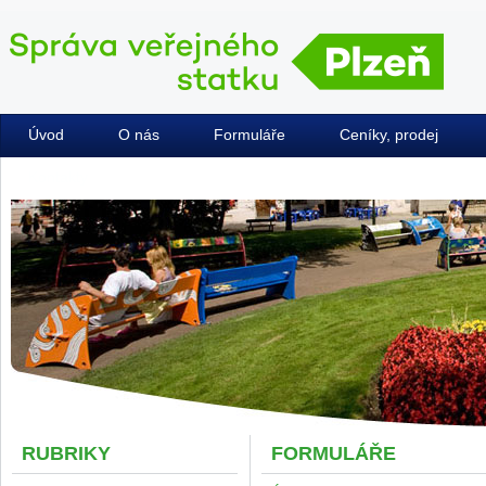
Úvod
O nás
Formuláře
Ceníky, prodej
Kontakty
RUBRIKY
FORMULÁŘE