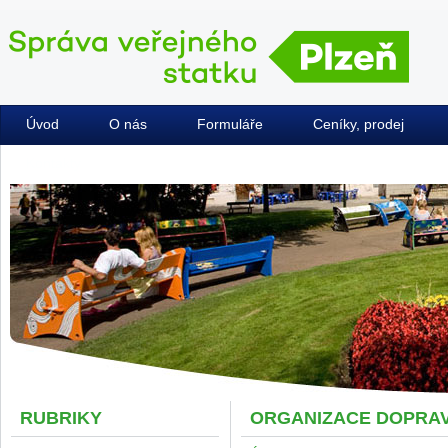
Úvod
O nás
Formuláře
Ceníky, prodej
Kontakty
RUBRIKY
ORGANIZACE DOPRAV