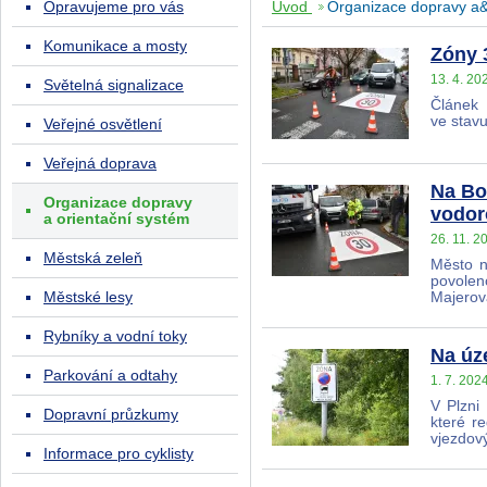
Opravujeme pro vás
Úvod
Organizace dopravy a&
Komunikace a mosty
Zóny 
13. 4. 20
Světelná signalizace
Článek 
ve stav
Veřejné osvětlení
Veřejná doprava
Na Bo
Organizace dopravy
vodor
a orientační systém
26. 11. 2
Městská zeleň
Město n
povolen
Městské lesy
Majerov
Rybníky a vodní toky
Na úze
Parkování a odtahy
1. 7. 202
V Plzni
Dopravní průzkumy
které r
vjezdov
Informace pro cyklisty