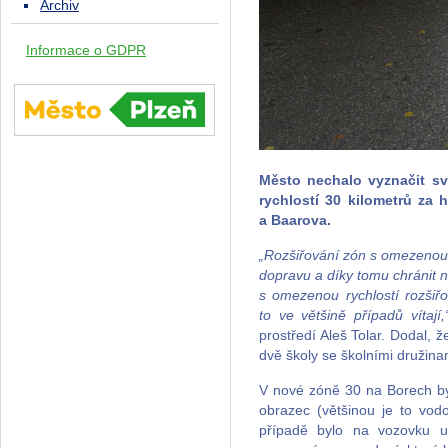
Archiv
Informace o GDPR
Město nechalo vyznačit s
rychlostí 30 kilometrů za
a Baarova.
„Rozšiřování zón s omezenou r
dopravu a díky tomu chránit n
s omezenou rychlostí rozšiřo
to ve většině případů vítají,
prostředí Aleš Tolar. Dodal, ž
dvě školy se školními družina
V nové zóně 30 na Borech byl
obrazec (většinou je to vod
případě bylo na vozovku 