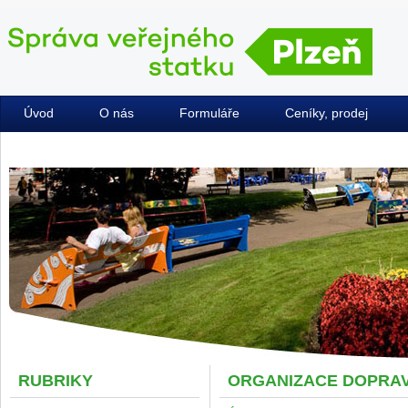
Úvod
O nás
Formuláře
Ceníky, prodej
Kontakty
RUBRIKY
ORGANIZACE DOPRAV