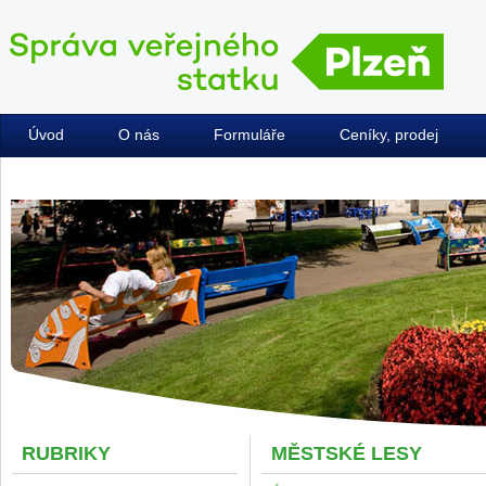
Úvod
O nás
Formuláře
Ceníky, prodej
Kontakty
RUBRIKY
MĚSTSKÉ LESY