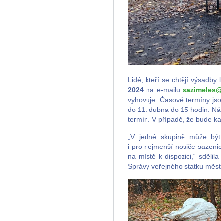
Lidé, kteří se chtějí výsadby
2024
na e-mailu
sazimeles@
vyhovuje. Časové termíny jso
do 11. dubna do 15 hodin. Nás
termín. V případě, že bude k
„V jedné skupině může být
i pro nejmenší nosiče sazeni
na místě k dispozici,“ sdělil
Správy veřejného statku měst