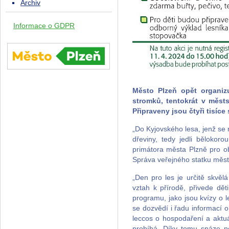
Archiv
Informace o GDPR
Město Plzeň opět organiz
stromků, tentokrát v měst
Připraveny jsou čtyři tisíce
„Do Kyjovského lesa, jenž se
dřeviny, tedy jedli bělokoro
primátora města Plzně pro ob
Správa veřejného statku města 
„Den pro les je určitě skvě
vztah k přírodě, přivede dě
programu, jako jsou kvízy o l
se dozvědí i řadu informací o
leccos o hospodaření a aktuá
probíhá. Díky tomu snáze po