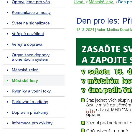
Opravujeme pro vás
Úvod
Městské lesy
Den pro
Komunikace a mosty
Den pro les: Př
Světelná signalizace
18. 3. 2024 | Autor: Martina Kováří
Veřejné osvětlení
Veřejná doprava
Organizace dopravy
a orientační systém
Městská zeleň
Městské lesy
Rybníky a vodní toky
Parkování a odtahy
Dopravní průzkumy
Informace pro cyklisty