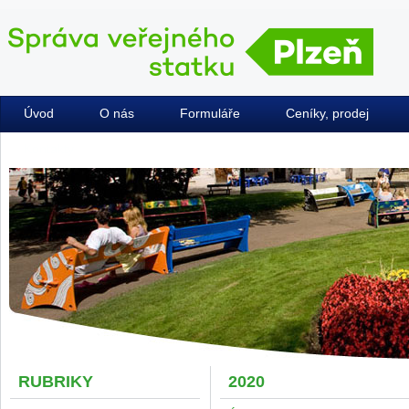
Úvod
O nás
Formuláře
Ceníky, prodej
Kontakty
RUBRIKY
2020