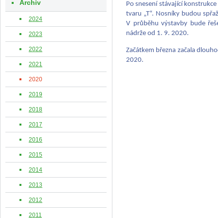
Archiv
Po snesení stávající konstrukc
tvaru „T“. Nosníky budou spř
2024
V průběhu výstavby bude řeše
nádrže od 1. 9. 2020.
2023
2022
Za
čátkem března začala dlouho
2020.
2021
2020
2019
2018
2017
2016
2015
2014
2013
2012
2011