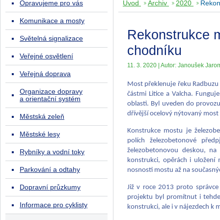
Opravujeme pro vás
Úvod
Archiv
2020
Rekons
Komunikace a mosty
Rekonstrukce mo
Světelná signalizace
chodníku
Veřejné osvětlení
11. 3. 2020 | Autor: Janoušek Jaromí
Veřejná doprava
Most překlenuje řeku Radbuzu 
Organizace dopravy
částmi Litice a Valcha. Funguj
a orientační systém
oblasti. Byl uveden do provoz
dřívější ocelový nýtovaný most 
Městská zeleň
Konstrukce mostu je železob
Městské lesy
polích železobetonové před
železobetonovou deskou, na n
Rybníky a vodní toky
konstrukci, opěrách i uložení
Parkování a odtahy
nosnosti mostu až na současnýc
Dopravní průzkumy
Již v roce 2013 proto správce
projektu byl promítnut i tehd
Informace pro cyklisty
konstrukci, ale i v nájezdech k