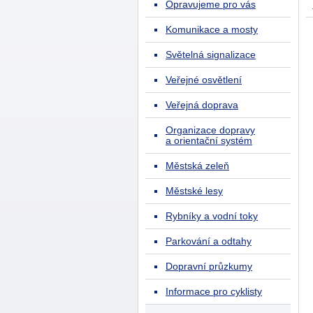
Opravujeme pro vás
Komunikace a mosty
Světelná signalizace
Veřejné osvětlení
Veřejná doprava
Organizace dopravy
a orientační systém
Městská zeleň
Městské lesy
Rybníky a vodní toky
Parkování a odtahy
Dopravní průzkumy
Informace pro cyklisty