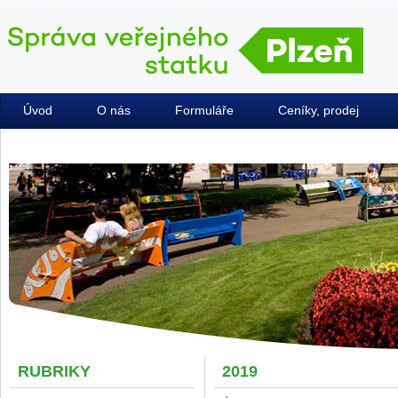
Úvod
O nás
Formuláře
Ceníky, prodej
Kontakty
RUBRIKY
2019