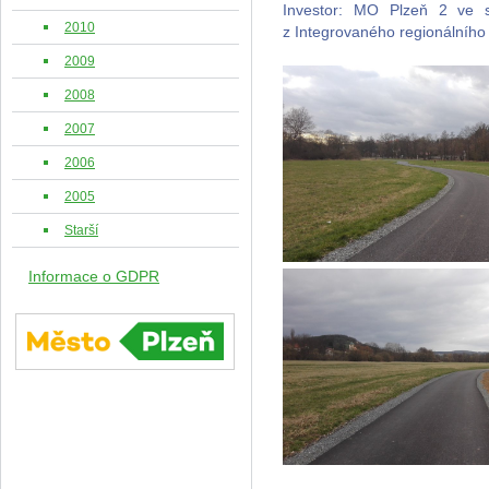
Investor: MO Plzeň 2 ve s
2010
z Integrovaného regionálního
2009
2008
2007
2006
2005
Starší
Informace o GDPR