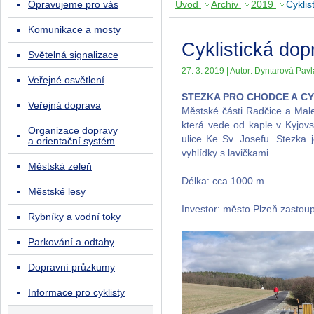
Opravujeme pro vás
Úvod
Archiv
2019
Cyklis
Komunikace a mosty
Cyklistická dop
Světelná signalizace
27. 3. 2019 | Autor: Dyntarová Pavla
Veřejné osvětlení
STEZKA PRO CHODCE A CY
Veřejná doprava
Městské části Radčice a Male
která vede od kaple v Kyjov
Organizace dopravy
ulice Ke Sv. Josefu. Stezka
a orientační systém
vyhlídky s lavičkami.
Městská zeleň
Délka: cca 1000 m
Městské lesy
Investor: město Plzeň zastou
Rybníky a vodní toky
Parkování a odtahy
Dopravní průzkumy
Informace pro cyklisty