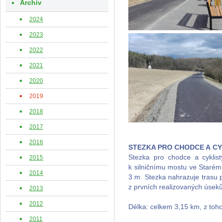
Archiv
2024
2023
2022
2021
2020
2019
2018
2017
2016
STEZKA PRO CHODCE A CY
Stezka pro chodce a cykli
2015
k silničnímu mostu ve Starém 
2014
3 m. Stezka nahrazuje trasu po 
z prvních realizovaných úseků
2013
2012
Délka: celkem 3,15 km, z toh
2011