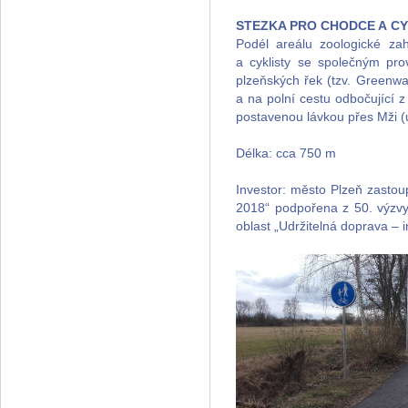
STEZKA PRO CHODCE A CYK
Podél areálu zoologické za
a cyklisty se společným pro
plzeňských řek (tzv. Greenw
a na polní cestu odbočující 
postavenou lávkou přes Mži (u
Délka: cca 750 m
Investor: město Plzeň zast
2018“ podpořena z 50. výzv
oblast „Udržitelná doprava – i