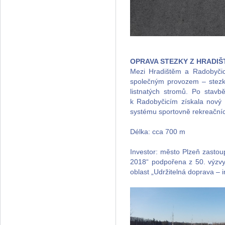
OPRAVA STEZKY Z HRADI
Mezi Hradištěm a Radobyčice
společným provozem – stezka
listnatých stromů. Po stavb
k Radobyčicím získala nový p
systému sportovně rekreačních
Délka: cca 700 m
Investor: město Plzeň zast
2018“ podpořena z 50. výzv
oblast „Udržitelná doprava – i