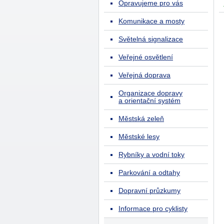
Opravujeme pro vás
Komunikace a mosty
Světelná signalizace
Veřejné osvětlení
Veřejná doprava
Organizace dopravy
a orientační systém
Městská zeleň
Městské lesy
Rybníky a vodní toky
Parkování a odtahy
Dopravní průzkumy
Informace pro cyklisty