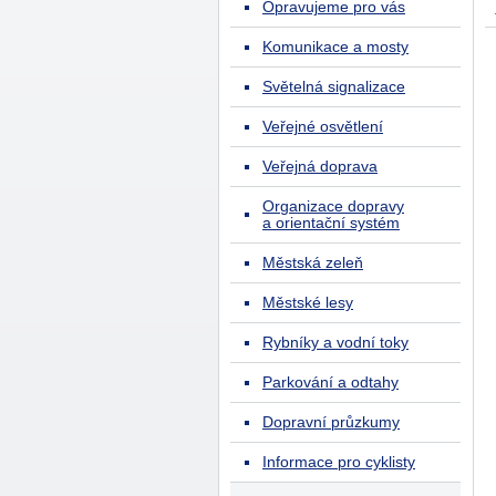
Opravujeme pro vás
Komunikace a mosty
Světelná signalizace
Veřejné osvětlení
Veřejná doprava
Organizace dopravy
a orientační systém
Městská zeleň
Městské lesy
Rybníky a vodní toky
Parkování a odtahy
Dopravní průzkumy
Informace pro cyklisty