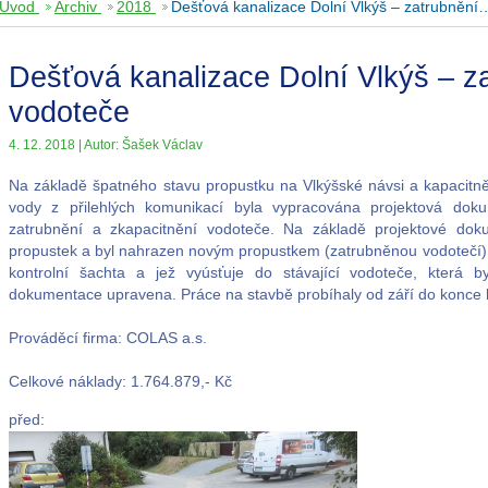
Úvod
Archiv
2018
Dešťová kanalizace Dolní Vlkýš – zatrubnění
Dešťová kanalizace Dolní Vlkýš – z
vodoteče
4. 12. 2018 | Autor: Šašek Václav
Na základě špatného stavu propustku na Vlkýšské návsi a kapacit
vody z přilehlých komunikací byla vypracována projektová doku
zatrubnění a zkapacitnění vodoteče. Na základě projektové dok
propustek a byl nahrazen novým propustkem (zatrubněnou vodotečí)
kontrolní šachta a jež vyúsťuje do stávající vodoteče, která b
dokumentace upravena. Práce na stavbě probíhaly od září do konce 
Prováděcí firma: COLAS a.s.
Celkové náklady: 1.764.879,- Kč
před: