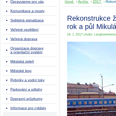
Opravujeme pro vás
Úvod
Archiv
2017
Rekon
Komunikace a mosty
Rekonstrukce ž
Světelná signalizace
rok a půl Mikulá
Veřejné osvětlení
18. 1. 2017 | Autor: Langhammero
Veřejná doprava
Organizace dopravy
a orientační systém
Městská zeleň
Městské lesy
Rybníky a vodní toky
Parkování a odtahy
Dopravní průzkumy
Informace pro cyklisty