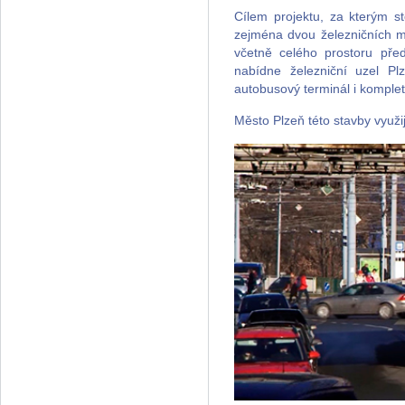
Cílem projektu, za kterým st
zejména dvou železničních mo
včetně celého prostoru pře
nabídne železniční uzel P
autobusový terminál i komple
Město Plzeň této stavby využi