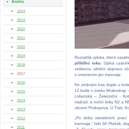
Archiv
2024
2023
2022
2021
2020
2019
Rozsáhlá výluka, která zasáh
příštího roku
. Úplná uzavír
2018
veškerou silniční dopravu v
2017
s omezením jen tramvaje.
2016
Ke změnám tras dojde u trole
12 bude v úseku Mrakodrap -
2015
Lobezská – Železniční - Ko
2014
nádraží a noční linky N2 a 
ulicemi Prokopova, U Trati, 
2013
„Po dobu stavebních prací
2012
tramvaje,“ řekl Jiří Ptáček, 
2011