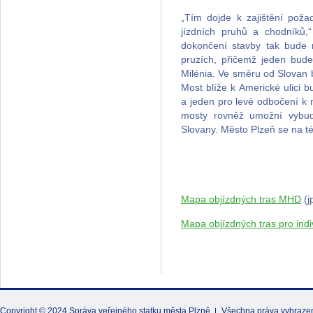
„Tím dojde k zajištění pož
jízdních pruhů a chodníků,
dokončení stavby tak bude 
pruzích, přičemž jeden bud
Milénia. Ve směru od Slovan
Most blíže k Americké ulici 
a jeden pro levé odbočení k 
mosty rovněž umožní vybud
Slovany. Město Plzeň se na t
Mapa objízdných tras MHD
(j
Mapa objízdných tras pro ind
Copyright © 2024
Správa veřejného statku města Plzně
Všechna práva vyhraze