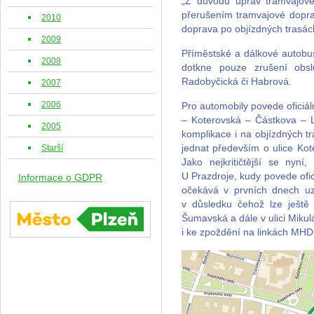
„Z důvodu úprav tramvajové
přerušením tramvajové dopr
2010
doprava po objízdných trasác
2009
Příměstské a dálkové autobusy
2008
dotkne pouze zrušení obsl
Radobyčická či Habrová.
2007
2006
Pro automobily povede oficiá
– Koterovská – Částkova – L
2005
komplikace i na objízdných 
Starší
jednat především o ulice Ko
Jako nejkritičtější se nyní
U Prazdroje, kudy povede ofic
Informace o GDPR
očekává v prvních dnech u
v důsledku čehož lze ještě 
Šumavská a dále v ulici Miku
i ke zpoždění na linkách MHD. 