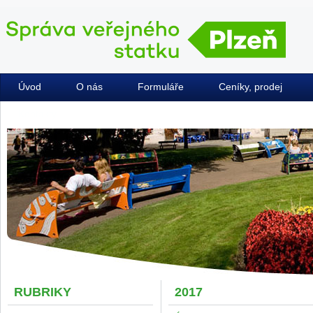
Úvod
O nás
Formuláře
Ceníky, prodej
Kontakty
RUBRIKY
2017