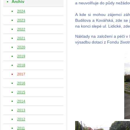
Archiv
a neuvolňuje do půdy nežádouc
2024
A kde si mohou zájemci záho
2023
Budilova a Kovářská, zde se 
na konci slepé ul. Lidické, zd
2022
Náklady na založení a péči v 
2021
výsadbu dotaci z Fondu životn
2020
2019
2018
2017
2016
2015
2014
2013
2012
2011