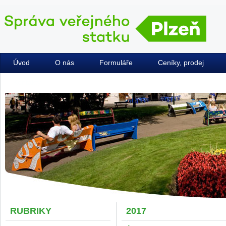
Úvod
O nás
Formuláře
Ceníky, prodej
Kontakty
RUBRIKY
2017