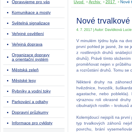
Opravujeme pro vás
Úvod
Archiv
2017
Nové t
Komunikace a mosty
Nové trvalkové
Světelná signalizace
4. 7. 2017 | Autor: Davídková Lucie 
Veřejné osvětlení
V minulém týdnu byla na dvo
Veřejná doprava
první pohled je jasné, že se 
z rostlinných druhů snášejí
Organizace dopravy
druhů). Právě tímto složením
a orientační systém
proměňovat nejen v průběhu 
Městská zeleň
a rozrůstání druhů. Tomu se 
Městské lesy
Některé druhy na záhonech 
hvězdnice, hvozdík, šuškarda
Rybníky a vodní toky
agastache, nebo poblekla)
výraznou roli okrasné druhy 
Parkování a odtahy
cibulnatých rostlin – krokusů a
Dopravní průzkumy
Kolemjdoucí nejspíš na první 
Informace pro cyklisty
typ trvalkových záhonů nej
povrchu, brání vysemeňován