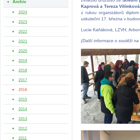
zvítězilo družstvo ze
Střední 
Archiv
Kaprová a Tereza Vilímkov
2024
z rukou organizátorů diplom
uskuteční 17. března v budově
2023
Lucie Kaňáková, LZVH, Arbor
2022
(Další informace o soutěži n
2021
2020
2019
2018
2017
2016
2015
2014
2013
2012
2011