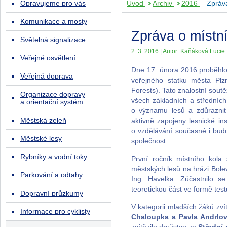
Opravujeme pro vás
Úvod
Archiv
2016
Zpráv
Komunikace a mosty
Zpráva o místn
Světelná signalizace
2. 3. 2016 | Autor: Kaňáková Lucie
Veřejné osvětlení
Dne 17. února 2016 proběhlo
Veřejná doprava
veřejného statku města Pl
Forests). Tato znalostní sout
Organizace dopravy
všech základních a středních
a orientační systém
o významu lesů a zdůraznit
Městská zeleň
aktivně zapojeny lesnické i
o vzdělávání současné i bud
Městské lesy
společnost.
Rybníky a vodní toky
První ročník místního kol
městských lesů na hrázi Bole
Parkování a odtahy
Ing. Havelka. Zúčastnilo se
teoretickou část ve formě tes
Dopravní průzkumy
V kategorii mladších žáků zví
Informace pro cyklisty
Chaloupka a Pavla Andrlo