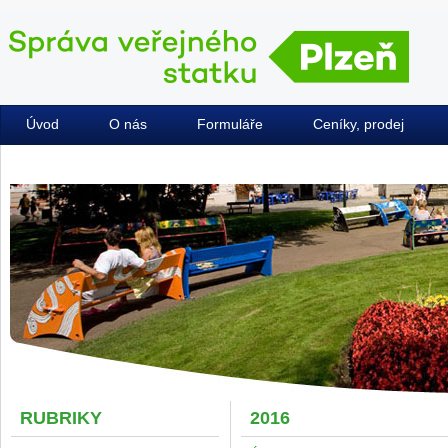
Úvod
O nás
Formuláře
Ceníky, prodej
Kontakty
RUBRIKY
2016