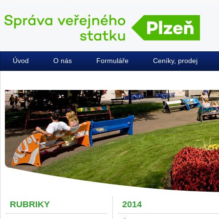
Úvod
O nás
Formuláře
Ceníky, prodej
Kontakty
RUBRIKY
2014