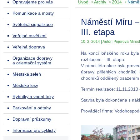
Opravujeme pro vás
Úvod
Archiv
2014
Náměs
Komunikace a mosty
Náměstí Míru –
Světelná signalizace
III. etapa
Veřejné osvětlení
10. 2. 2014 | Autor: Pojerová Miros
Veřejná doprava
Na konci loňského roku byl
Organizace dopravy
rozhlasem – III. etapa.
a orientační systém
V rámci této akce byla prove
úpravy přilehlých chodníků 
Městská zeleň
chodníků oddělený osazením l
Městské lesy
Termín realizace: 11.11.2013 
Rybníky a vodní toky
Stavba byla dokončena s nák
Parkování a odtahy
Prováděcí firma: Vodohospodá
Dopravní průzkumy
Informace pro cyklisty