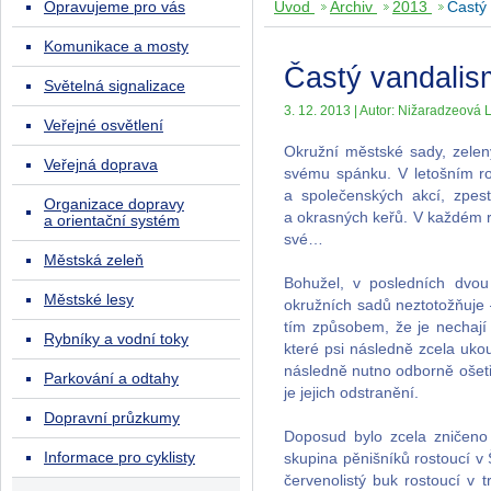
Opravujeme pro vás
Úvod
Archiv
2013
Častý
Komunikace a mosty
Častý vandalis
Světelná signalizace
3. 12. 2013 | Autor: Nižaradzeová L
Veřejné osvětlení
Okružní městské sady, zelen
Veřejná doprava
svému spánku. V letošním roce
a společenských akcí, zpest
Organizace dopravy
a okrasných keřů. V každém r
a orientační systém
své…
Městská zeleň
Bohužel, v posledních dvou 
Městské lesy
okružních sadů neztotožňuje 
tím způsobem, že je nechají 
Rybníky a vodní toky
které psi následně zcela uk
následně nutno odborně ošetři
Parkování a odtahy
je jejich odstranění.
Dopravní průzkumy
Doposud bylo zcela zničeno
Informace pro cyklisty
skupina pěnišníků rostoucí 
červenolistý buk rostoucí v 