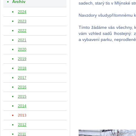
Archiv
sadech, starý tis v Mlýnské st
2024
Navzdory všudypřítomnému ka
2023
Tímto žádáme vás všechny, kte
2022
vám vzhled sadů lhostejný: zp
a vybavení parku, neprodleně 
2021
2020
2019
2018
2017
2016
2015
2014
2013
2012
2011