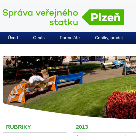
Úvod
O nás
Formuláře
Ceníky, prodej
Kontakty
RUBRIKY
2013