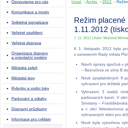
Opravujeme pro vás
Úvod
Archiv
2012
Režim
Komunikace a mosty
Režim placené 
Světelná signalizace
1.11.2012 (tisk
Veřejné osvětlení
7. 11. 2012 | Autor: Mrázová Micha
Veřejná doprava
K 1. listopadu 2012 byla p
Organizace dopravy
s usnesením Rady města Plzně
a orientační systém
Návrh úpravy spočívá v př
Městská zeleň
– Bezručova ze zóny B d
Městské lesy
Nově zpoplatněných 9 pa
vyhrazení pro držitele pa
Rybníky a vodní toky
Vyhrazení 3 úseků míst
parkovacích karet. V uli
Parkování a odtahy
Smetany – Františkánská, 
Dopravní průzkumy
a v ulici Veleslavínova
vyhrazených stání pro drž
Informace pro cyklisty
Nově byla vytvořena vyh