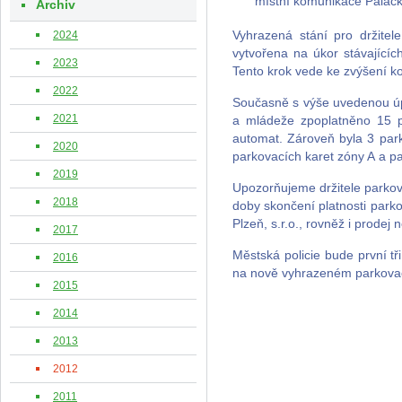
místní komunikace Palack
Archiv
2024
Vyhrazená stání pro držitel
vytvořena na úkor stávajících
2023
Tento krok vede ke zvýšení ko
2022
Současně s výše uvedenou úpr
2021
a mládeže zpoplatněno 15 
automat. Zároveň byla 3 park
2020
parkovacích karet zóny A a p
2019
Upozorňujeme držitele parkova
2018
doby skončení platnosti park
Plzeň, s.r.o., rovněž i prodej
2017
Městská policie bude první tři
2016
na nově vyhrazeném parkovací
2015
2014
2013
2012
2011