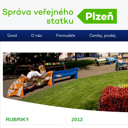
Úvod
O nás
Formuláře
Ceníky, prodej
Kontakty
RUBRIKY
2012