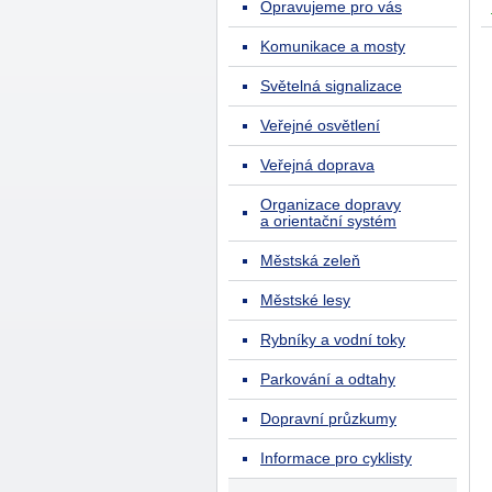
Opravujeme pro vás
Komunikace a mosty
Světelná signalizace
Veřejné osvětlení
Veřejná doprava
Organizace dopravy
a orientační systém
Městská zeleň
Městské lesy
Rybníky a vodní toky
Parkování a odtahy
Dopravní průzkumy
Informace pro cyklisty