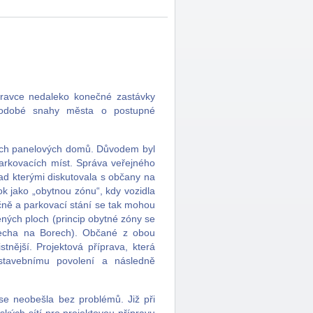
oubravce nedaleko konečné zastávky
uhodobé snahy města o postupné
hlých panelových domů. Důvodem byl
parkovacích míst. Správa veřejného
ad kterými diskutovala s občany na
ok jako „obytnou zónu“, kdy vozidla
čně a parkovací stání se tak mohou
ěných ploch (princip obytné zóny se
anecha na Borech). Občané z obou
istnější. Projektová příprava, která
stavebnímu povolení a následně
se neobešla bez problémů. Již při