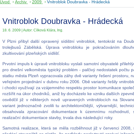
Úvod
Archiv
2009
Vnitroblok Doubravka - Hrádecká
Vnitroblok Doubravka - Hrádecká
18. 6. 2009 | Autor: Cílková Klára, Ing.
V Plzni přibyl další opravený sídištní vnitroblok, tentokrát na D
trolejbusů Zábělská. Úprava vnitrobloku je pokračováním dlo
zkultivování plzeňských sídlišť.
Prvotní impuls k úpravě vnitrobloku vyslali samotní obyvatelé přile
pro dnešní velkoměsta typický problém - palčivý nedostatek počtu 
statku města Plzeň vypracovala záhy dvě varianty řešení prostoru, n
veřejném projednání v dubnu roku 2006. Obě varianty řešily vnitrobl
i chodci využívají za vzájemného respektu prostor komunikace spole
rozšířit na úkor chodníků, aniž by docházelo ke vzniku dalších zpevn
osvědčil již v některých nově upravených vnitroblocích na Slov
variant jednoznačně zvolili tu architektoničtější, výtvarnější, technic
obsahovala zpracování dokumentace k územnímu rozhodnutí, 
realizační dokumentace stavby, trvala dva následující roky.
Samotná realizace, která se měla rozběhnout již v červenci 2008, 