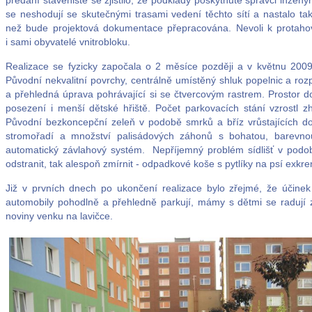
předání staveniště se zjistilo, že podklady poskytnuté správci inžený
se neshodují se skutečnými trasami vedení těchto sítí a nastalo t
než bude projektová dokumentace přepracována. Nevoli k protahov
i sami obyvatelé vnitrobloku.
Realizace se fyzicky započala o 2 měsíce později a v květnu 200
Původní nekvalitní povrchy, centrálně umístěný shluk popelnic a rozpa
a přehledná úprava pohrávající si se čtvercovým rastrem. Prostor dopl
posezení i menší dětské hřiště. Počet parkovacích stání vzrostl z
Původní bezkoncepční zeleň v podobě smrků a bříz vrůstajících d
stromořadí a množství palisádových záhonů s bohatou, barevnou k
automatický závlahový systém. Nepříjemný problém sídlišť v podo
odstranit, tak alespoň zmírnit - odpadkové koše s pytlíky na psí exkr
Již v prvních dnech po ukončení realizace bylo zřejmé, že účinek 
automobily pohodlně a přehledně parkují, mámy s dětmi se radují z h
noviny venku na lavičce.