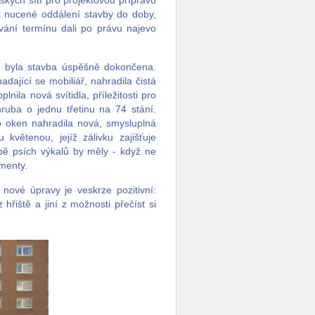
rských sítí pro projektovou přípravu
ak nucené oddálení stavby do doby,
ání termínu dali po právu najevo
9 byla stavba úspěšně dokončena.
dající se mobiliář, nahradila čistá
nila nová svítidla, příležitosti pro
hruba o jednu třetinu na 74 stání.
o oken nahradila nová, smysluplná
větenou, jejíž zálivku zajišťuje
bě psích výkalů by měly - když ne
ementy.
nové úpravy je veskrze pozitivní:
řiště a jiní z možnosti přečíst si