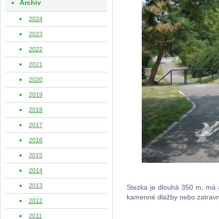
Archiv
2024
2023
2022
2021
2020
2019
2018
2017
2016
2015
2014
2013
Stezka je dlouhá 350 m, má 
kamenné dlažby nebo zatra
2012
2011