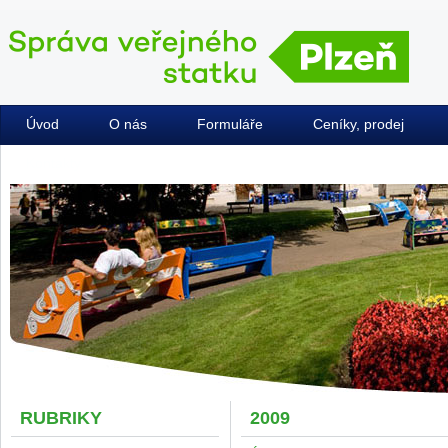
Úvod
O nás
Formuláře
Ceníky, prodej
Kontakty
RUBRIKY
2009