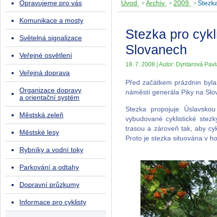
Opravujeme pro vás
Úvod
Archiv
2009
Stezk
Komunikace a mosty
Stezka pro cyk
Světelná signalizace
Slovanech
Veřejné osvětlení
18. 7. 2008 | Autor: Dyntarová Pavla
Veřejná doprava
Před začátkem prázdnin byla
Organizace dopravy
náměstí generála Piky na Slo
a orientační systém
Stezka propojuje Úslavsko
Městská zeleň
vybudované cyklistické stez
trasou a zároveň tak, aby cyk
Městské lesy
Proto je stezka situována v ho
Rybníky a vodní toky
Parkování a odtahy
Dopravní průzkumy
Informace pro cyklisty