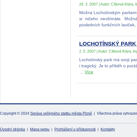
26. 3. 2007 | Autor: Cílková Klára, I
Možná Lochotínským parkem o
si ničeho nevšímáte. Možn
posledních funkčních laviček
LOCHOTÍNSKÝ PARK - 
2. 5. 2007 | Autor: Cílková Klára, In
Lochotínský park má svoji pam
i tragický. Je to příběh o poct
…
Více
Copyright © 2024
Správa veřejného statku města Plzně
Všechna práva vyhraze
Úvodní stránka
Mapa webu
Prohlášení o přístupnosti
Kontakty