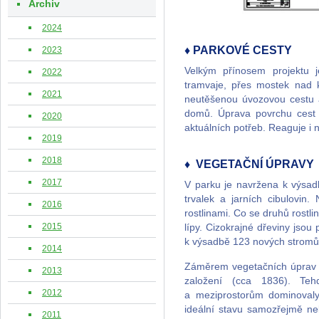
Archiv
2024
♦ PARKOVÉ CESTY
2023
Velkým přínosem projektu 
2022
tramvaje, přes mostek nad
2021
neutěšenou úvozovou cestu a
domů. Úprava povrchu cest 
2020
aktuálních potřeb. Reaguje i
2019
2018
♦ VEGETAČNÍ ÚPRAVY
2017
V parku je navržena k výsad
trvalek a jarních cibulovin
2016
rostlinami. Co se druhů rostli
2015
lípy. Cizokrajné dřeviny jsou
k výsadbě 123 nových stromů, 
2014
Záměrem vegetačních úprav je
2013
založení (cca 1836). Teh
2012
a meziprostorům dominovaly 
ideální stavu samozřejmě ne
2011