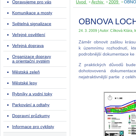
Opravujeme pro vás
Úvod
Archiv
2009
OBNOV
Komunikace a mosty
OBNOVA LOCHO
Světelná signalizace
24. 3. 2009 | Autor: Cílková Klára, I
Veřejné osvětlení
Záměr obnovit zašlou krásu
Veřejná doprava
k územnímu rozhodnutí, kte
podrobnější dokumentace ke 
Organizace dopravy
a orientační systém
Z praktických důvodů bude
dohotovovená dokumentac
Městská zeleň
nejatraktivnější partie z celé
Městské lesy
Rybníky a vodní toky
Parkování a odtahy
Dopravní průzkumy
Informace pro cyklisty