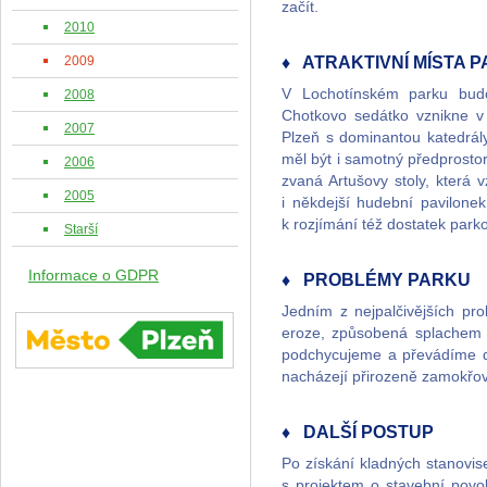
začít.
2010
♦ ATRAKTIVNÍ MÍSTA 
2009
V Lochotínském parku budo
2008
Chotkovo sedátko vznikne v
2007
Plzeň s dominantou katedrál
měl být i samotný předprosto
2006
zvaná Artušovy stoly, která
2005
i někdejší hudební pavilon
k rozjímání též dostatek park
Starší
Informace o GDPR
♦ PROBLÉMY PARKU
Jedním z nejpalčivějších pr
eroze, způsobená splachem 
podchycujeme a převádíme do
nacházejí přirozeně zamokřov
♦ DALŠÍ POSTUP
Po získání kladných stanovis
s projektem o stavební povo