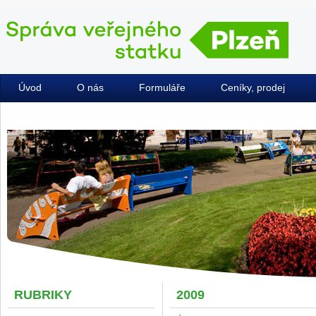
Úvod
O nás
Formuláře
Ceníky, prodej
Kontakty
RUBRIKY
2009