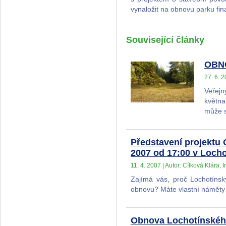
vynaložit na obnovu parku fin
Související články
OBNO
27. 6. 2
Veřejn
května
může s
Představení projekt
2007 od 17:00 v Loch
11. 4. 2007 | Autor: Cílková Klára, I
Zajímá vás, proč Lochotínsk
obnovu? Máte vlastní náměty
Obnova Lochotínskéh