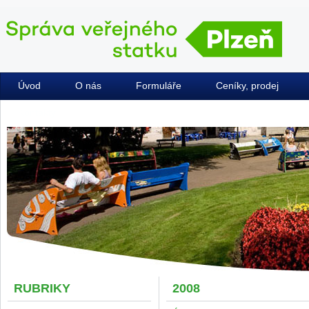
Úvod
O nás
Formuláře
Ceníky, prodej
Kontakty
RUBRIKY
2008