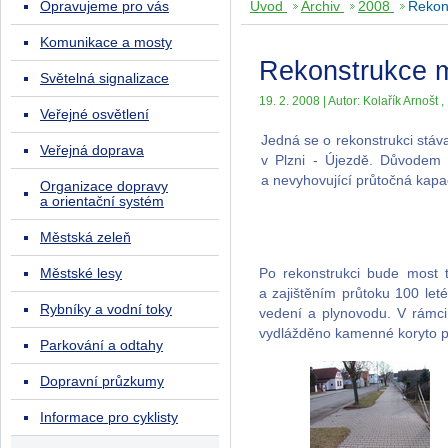
Opravujeme pro vás
Úvod
Archiv
2008
Rekon
Komunikace a mosty
Rekonstrukce m
Světelná signalizace
19. 2. 2008 | Autor: Kolařík Arnošt , 
Veřejné osvětlení
Jedná se o rekonstrukci stáv
Veřejná doprava
v Plzni - Újezdě. Důvodem 
a nevyhovující průtočná kapa
Organizace dopravy
a orientační systém
Městská zeleň
Městské lesy
Po rekonstrukci bude most 
a zajištěním průtoku 100 let
Rybníky a vodní toky
vedení a plynovodu. V rámc
vydlážděno kamenné koryto p
Parkování a odtahy
Dopravní průzkumy
Informace pro cyklisty