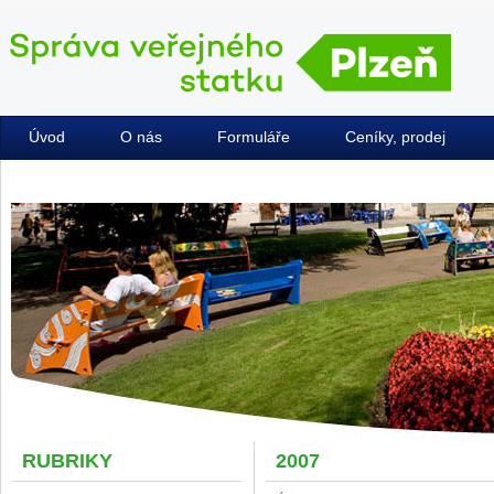
Úvod
O nás
Formuláře
Ceníky, prodej
Kontakty
RUBRIKY
2007