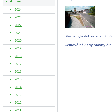
Archiv
2024
2023
2022
2021
Stavba byla dokončena v 05/20
2020
Celkové náklady stavby čini
2019
2018
2017
2016
2015
2014
2013
2012
2011