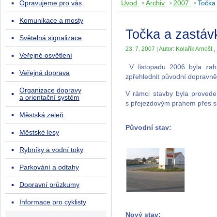
Opravujeme pro vás
Úvod
Archiv
2007
Točka
Komunikace a mosty
Točka a zastáv
Světelná signalizace
23. 7. 2007 | Autor: Kolařík Arnošt , 
Veřejné osvětlení
V listopadu 2006 byla zah
Veřejná doprava
zpřehlednit původní dopravně
Organizace dopravy
V rámci stavby byla prove
a orientační systém
s přejezdovým prahem přes si
Městská zeleň
Původní stav:
Městské lesy
Rybníky a vodní toky
Parkování a odtahy
Dopravní průzkumy
Informace pro cyklisty
Nový stav: