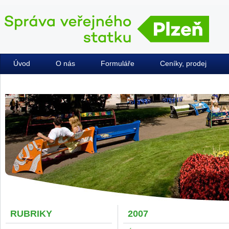
Úvod
O nás
Formuláře
Ceníky, prodej
Kontakty
RUBRIKY
2007