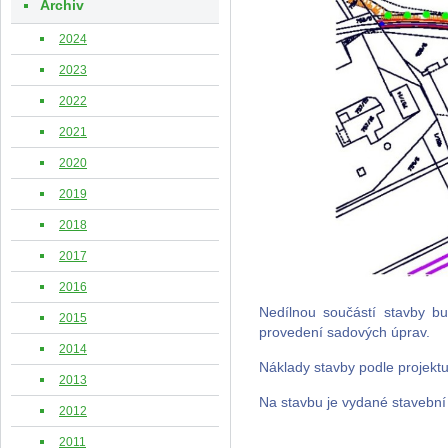
Archiv
2024
2023
2022
2021
2020
2019
2018
2017
2016
Nedílnou součástí stavby bu
2015
provedení sadových úprav.
2014
Náklady stavby podle projektu 
2013
Na stavbu je vydané stavební 
2012
2011