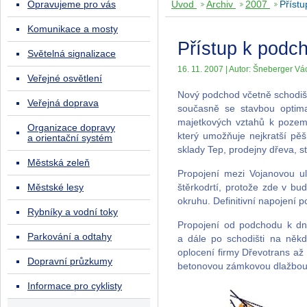
Opravujeme pro vás
Úvod
Archiv
2007
Přístu
Komunikace a mosty
Přístup k podch
Světelná signalizace
16. 11. 2007 | Autor: Šneberger Vác
Veřejné osvětlení
Nový podchod včetně schodišt
Veřejná doprava
současně se stavbou optimal
majetkových vztahů k pozem
Organizace dopravy
který umožňuje nejkratší pě
a orientační systém
sklady Tep, prodejny dřeva, s
Městská zeleň
Propojení mezi Vojanovou u
Městské lesy
štěrkodrtí, protože zde v b
okruhu. Definitivní napojení 
Rybníky a vodní toky
Propojení od podchodu k d
Parkování a odtahy
a dále po schodišti na někd
oplocení firmy Dřevotrans až
Dopravní průzkumy
betonovou zámkovou dlažbou
Informace pro cyklisty