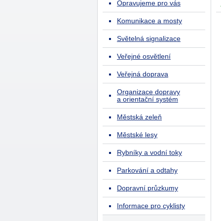
Opravujeme pro vás
Komunikace a mosty
Světelná signalizace
Veřejné osvětlení
Veřejná doprava
Organizace dopravy
a orientační systém
Městská zeleň
Městské lesy
Rybníky a vodní toky
Parkování a odtahy
Dopravní průzkumy
Informace pro cyklisty