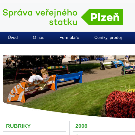
Úvod
O nás
Formuláře
Ceníky, prodej
Kontakty
RUBRIKY
2006