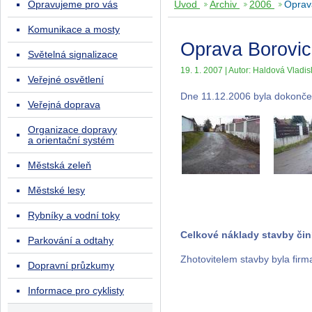
Opravujeme pro vás
Úvod
Archiv
2006
Oprava
Komunikace a mosty
Oprava Borovic
Světelná signalizace
19. 1. 2007 | Autor: Haldová Vladis
Veřejné osvětlení
Dne 11.12.2006 byla dokončen
Veřejná doprava
Organizace dopravy
a orientační systém
Městská zeleň
Městské lesy
Rybníky a vodní toky
Celkové náklady stavby činí
Parkování a odtahy
Zhotovitelem stavby byla firma
Dopravní průzkumy
Informace pro cyklisty