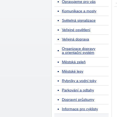
Opravujeme pro vás
Komunikace a mosty
Světelná signalizace
Veřejné osvětlení
Veřejná doprava
Organizace dopravy
a orientační systém
Městská zeleň
Městské lesy
Rybníky a vodní toky
Parkování a odtahy
Dopravní průzkumy
Informace pro cyklisty