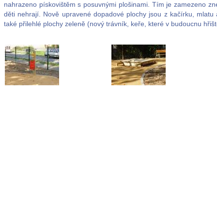
nahrazeno pískovištěm s posuvnými plošinami. Tím je zamezeno zneč
děti nehrají. Nově upravené dopadové plochy jsou z kačírku, mlatu
také přilehlé plochy zeleně (nový trávník, keře, které v budoucnu hři