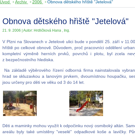
Úvod
Archiv
2006
Obnova dětského hřiště "Jetelová"
Obnova dětského hřiště "Jetelová"
21. 9. 2006 | Autor: Hrdličková Hana , Ing.
V Plzni na Slovanech v Jetelové ulici bude v pondělí 25. září v 11.
hřiště po celkové obnově. Důvodem, proč pracovníci oddělení urban
kompletní výměně herních prvků, povrchů i plotu, byl zcela nevy
z bezpečnostního hlediska.
Na základě výběrového řízení odborná firma nainstalovala vybrané
hrad se skluzavkou a lanovým prvkem, dvoumístnou houpačku, sest
jsou určeny pro děti ve věku od 3 do 14 let.
Děti a maminky mohou využít k odpočinku nový osmiboký altán. Samo
areálu byly také umístěny "veselé" odpadkové koše a lavičky. Pův