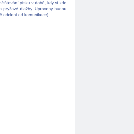
išťování písku v době, kdy si zde
 a pryžové dlažby. Upraveny budou
ště odcloní od komunikace).