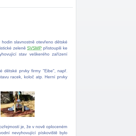
00 hodin slavnostně otevřeno dětské
istické zeleně
SVSMP
přistoupili ke
hovující stav veškerého zařízení
 dětské prvky firmy "Eibe", např.
avu racek, koloč atp. Herní prvky
zřejmostí je, že v nově oploceném
odní nevyhovující pískoviště bylo