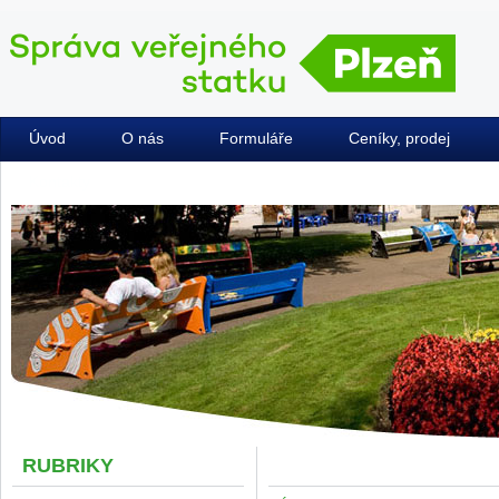
Úvod
O nás
Formuláře
Ceníky, prodej
Kontakty
RUBRIKY