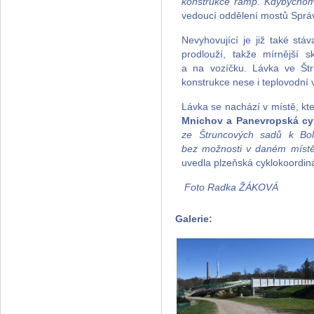
konstrukce ramp. Kdybychom 
vedoucí oddělení mostů Správ
Nevyhovující je již také stá
prodlouží, takže mírnější 
a na vozíčku. Lávka ve Š
konstrukce nese i teplovodní 
Lávka se nachází v místě, k
Mnichov a Panevropská cyk
ze Štruncových sadů k Bole
bez možnosti v daném místě 
uvedla plzeňská cyklokoordin
Foto Radka ŽÁKOVÁ
Galerie: