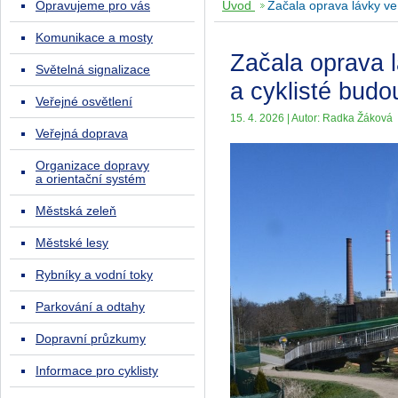
Opravujeme pro vás
Úvod
Začala oprava lávky v
Komunikace a mosty
Začala oprava 
Světelná signalizace
a cyklisté budo
Veřejné osvětlení
15. 4. 2026 | Autor: Radka Žáková
Veřejná doprava
Organizace dopravy
a orientační systém
Městská zeleň
Městské lesy
Rybníky a vodní toky
Parkování a odtahy
Dopravní průzkumy
Informace pro cyklisty