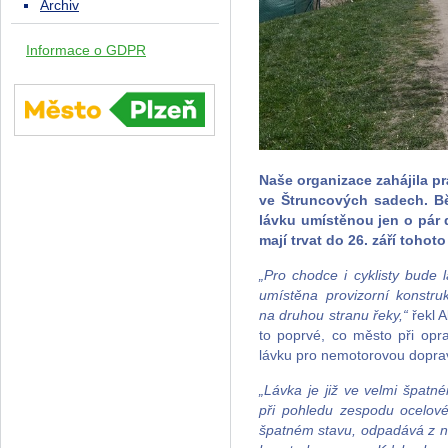
Archiv
Informace o GDPR
Naše organizace zahájila p
ve Štruncových sadech. Bě
lávku umístěnou jen o pár 
mají trvat do 26. září tohot
„Pro chodce i cyklisty bude
umístěna provizorní konstru
na druhou stranu řeky,“
řekl A
to poprvé, co město při opr
lávku pro nemotorovou dopravu
„Lávka je již ve velmi špatn
při pohledu zespodu ocelové
špatném stavu, odpadává z n