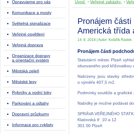
Opravujeme pro vás
Úvod
Veřejné zakázky
Veř
Komunikace a mosty
Pronájem části
Světelná signalizace
Americká třída 
Veřejné osvětlení
14. 8. 2018 | Autor: Kolářík Radek
Veřejná doprava
Pronájem části podchodu 
Organizace dopravy
Statutární město Plzeň vyhl
a orientační systém
situovaného pod křižovatkou ul
Městská zeleň
Nabízeny jsou stavby středo
Městské lesy
o výměře 407,5 m2.
Rybníky a vodní toky
Podmínky soutěže a grafické 
Parkování a odtahy
Nabídky je možné podávat do
SPRÁVA VEŘEJNÉHO STATKU 
Dopravní průzkumy
Klatovská tř. 10 a 12
Informace pro cyklisty
301 00 Plzeň