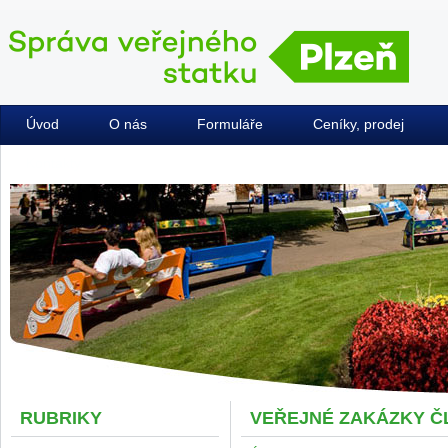
Úvod
O nás
Formuláře
Ceníky, prodej
Kontakty
RUBRIKY
VEŘEJNÉ ZAKÁZKY Č