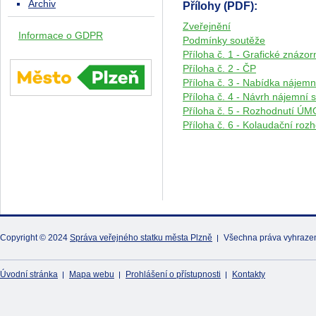
Archiv
Přílohy (PDF):
Zveřejnění
Informace o GDPR
Podmínky soutěže
Příloha č. 1 - Grafické znáz
Příloha č. 2 - ČP
Příloha č. 3 - Nabídka nájem
Příloha č. 4 - Návrh nájemní 
Příloha č. 5 - Rozhodnutí ÚM
Příloha č. 6 - Kolaudační ro
Copyright © 2024
Správa veřejného statku města Plzně
Všechna práva vyhraze
Úvodní stránka
Mapa webu
Prohlášení o přístupnosti
Kontakty