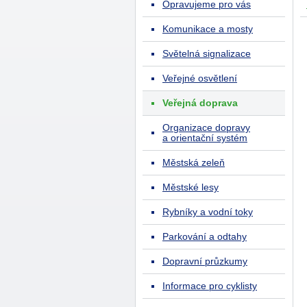
Opravujeme pro vás
Komunikace a mosty
Světelná signalizace
Veřejné osvětlení
Veřejná doprava
Organizace dopravy
a orientační systém
Městská zeleň
Městské lesy
Rybníky a vodní toky
Parkování a odtahy
Dopravní průzkumy
Informace pro cyklisty