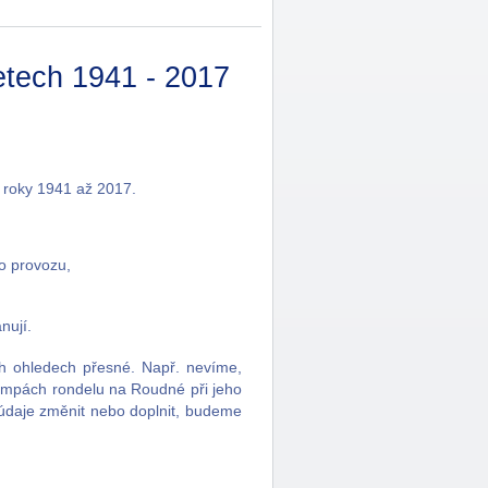
letech 1941 - 2017
zi roky 1941 až 2017.
o provozu,
nují.
h ohledech přesné. Např. nevíme,
rampách rondelu na Roudné při jeho
 údaje změnit nebo doplnit, budeme