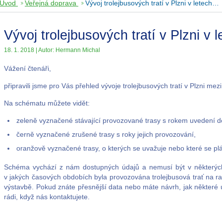
Úvod
Veřejná doprava
Vývoj trolejbusových tratí v Plzni v letech…
Vývoj trolejbusových tratí v Plzni v 
18. 1. 2018 | Autor: Hermann Michal
Vážení čtenáři,
připravili jsme pro Vás přehled vývoje trolejbusových tratí v Plzni me
Na schématu můžete vidět:
zeleně vyznačené stávající provozované trasy s rokem uvedení d
černě vyznačené zrušené trasy s roky jejich provozování,
oranžově vyznačené trasy, o kterých se uvažuje nebo které se plá
Schéma vychází z nám dostupných údajů a nemusí být v některýc
v jakých časových obdobích byla provozována trolejbusová trať na 
výstavbě. Pokud znáte přesnější data nebo máte návrh, jak některé
rádi, když nás kontaktujete.