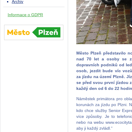
Archiv
Informace o GDPR
Město Plzeň představilo n
nad 70 let a osoby se z
dopravních podniků od ledna
osob, jezdit bude víc voz
za jízdu na území Plzně. J
se před svou první jízdou z
každý den od 6 do 22 hodin
Náměstek primátora pro oblas
korunách za jízdu po Plzni. 
kdo chce služby Senior Expres
více způsoby. Je to telefoni
nebo na webu www.ecocitytaxi.
aby ji každý zvládl.“