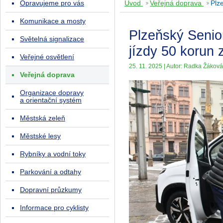
Opravujeme pro vás
Úvod
Veřejná doprava
Plz
Komunikace a mosty
Plzeňský Senio
Světelná signalizace
jízdy 50 korun 
Veřejné osvětlení
25. 11. 2025 | Autor: Radka Žáková
Veřejná doprava
Organizace dopravy
a orientační systém
Městská zeleň
Městské lesy
Rybníky a vodní toky
Parkování a odtahy
Dopravní průzkumy
Informace pro cyklisty