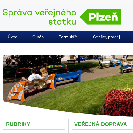
Úvod
O nás
Formuláře
Ceníky, prodej
Kontakty
RUBRIKY
VEŘEJNÁ DOPRAVA