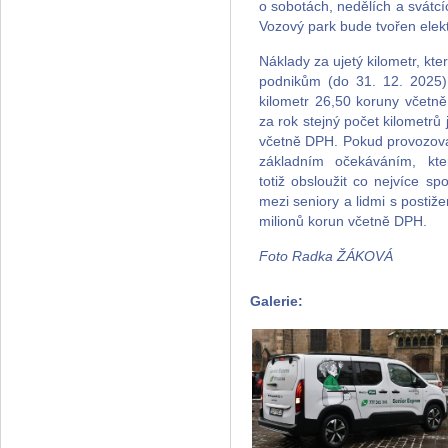
o sobotách, nedělích a svátcí
Vozový park bude tvořen elek
Náklady za ujetý kilometr, 
podnikům (do 31. 12. 2025),
kilometr 26,50 koruny včetn
za rok stejný počet kilometrů
včetně DPH. Pokud provozovate
základním očekáváním, kt
totiž obsloužit co nejvíce sp
mezi seniory a lidmi s postiž
milionů korun včetně DPH.
Foto Radka ŽÁKOVÁ
Galerie: