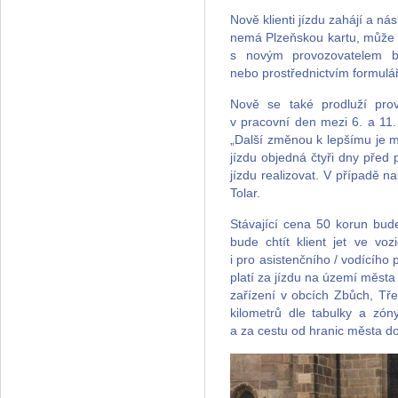
Nově klienti jízdu zahájí a 
nemá Plzeňskou kartu, může si
s novým provozovatelem 
nebo prostřednictvím formuláře
Nově se také prodluží prov
v pracovní den mezi 6. a 11
„Další změnou k lepšímu je mo
jízdu objedná čtyři dny před
jízdu realizovat. V případě n
Tolar.
Stávající cena 50 korun bude 
bude chtít klient jet ve voz
i pro asistenčního / vodícího
platí za jízdu na území města
zařízení v obcích Zbůch, Tře
kilometrů dle tabulky a zó
a za cestu od hranic města 