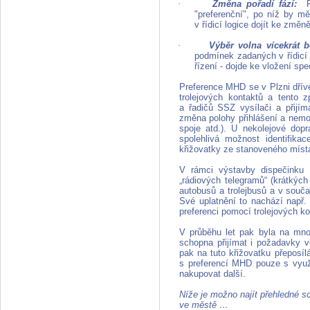
·
Změna pořadí fází:
Po
"preferenční", po níž by m
v řídicí logice dojít ke změ
·
Výběr volna vícekrát 
podmínek zadaných v řídicí 
řízení - dojde ke vložení sp
Preference MHD se v Plzni dříve
trolejových kontaktů a tento
a řadičů SSZ vysílači a přijím
změna polohy přihlášení a nemož
spoje atd.). U nekolejové dop
spolehlivá možnost identifik
křižovatky ze stanoveného míst
V rámci výstavby dispečinku
„rádiových telegramů“ (krátkýc
autobusů a trolejbusů a v souča
Své uplatnění to nachází např. 
preferenci pomocí trolejových k
V průběhu let pak byla na mnoh
schopna přijímat i požadavky vo
pak na tuto křižovatku přeposí
s preferencí MHD pouze s využi
nakupovat další.
Níže je možno najít přehledné s
ve městě …