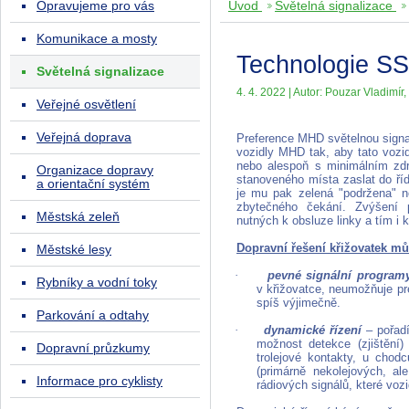
Opravujeme pro vás
Úvod
Světelná signalizace
Komunikace a mosty
Technologie SS
Světelná signalizace
4. 4. 2022 | Autor: Pouzar Vladimír, 
Veřejné osvětlení
Veřejná doprava
Preference MHD světelnou signa
vozidly MHD tak, aby tato vozi
nebo alespoň s minimálním zdr
Organizace dopravy
stanoveného místa zaslat do říd
a orientační systém
je mu pak zelená "podržena" n
zbytečného čekání. Zvýšení 
Městská zeleň
nutných k obsluze linky a tím i 
Dopravní řešení křižovatek mů
Městské lesy
·
pevné signální program
Rybníky a vodní toky
v křižovatce, neumožňuje pr
spíš výjimečně.
Parkování a odtahy
·
dynamické řízení
– pořad
možnost detekce (zjištění)
Dopravní průzkumy
trolejové kontakty, u cho
(primárně nekolejových, al
Informace pro cyklisty
rádiových signálů, které vo