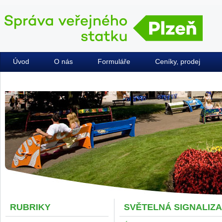
Úvod
O nás
Formuláře
Ceníky, prodej
Kontakty
RUBRIKY
SVĚTELNÁ SIGNALIZ