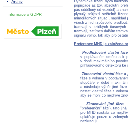
Dynamické řízení
bývá navrženo
Archiv
popřípadě až tzv. absolutní pref
pás oddělený od vozidel) a zna
plynulý průjezd světelně říze
Informace o GDPR
mimořádných situací, například 
všech z nich způsobilo prodlouž
tramvají v krátkých časových 
tramvaji, zatímco dalším tramva
signálu volno, tak aby pro ostat
Preference MHD je založena n
·
Prodlužování vlastní fáze
v poptávaném směru a k při
v době maximálního povolené
přihlašovacího detektoru ke s
·
Zkracování vlastní fáze a 
fáze s volnem v poptávaném 
stopčáře v době maximální
a následuje výběr jiné fáze
nastat vlastní fáze s volnem
aby se mohl co nejdříve zno
·
Zkracování jiné fáze:
po
"preferenční" fází), tato ji
pro MHD nastala co nejdřív
uplatňuje pouze u zelenýc
nezkracují.