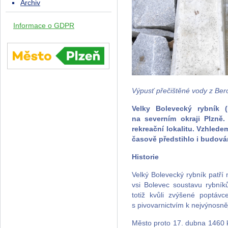
Archiv
Informace o GDPR
Výpusť přečištěné vody z Ber
Velky Bolevecký rybník 
na severním okraji Plzně
rekreační lokalitu. Vzhlede
časově předstihlo i budová
Historie
Velký Bolevecký rybník patří 
vsi Bolevec soustavu rybníků
totiž kvůli zvýšené poptáv
s pivovarnictvím k nejvýnosn
Město proto 17. dubna 1460 