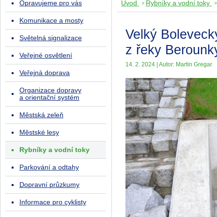
Opravujeme pro vás
Úvod
Rybníky a vodní toky
Komunikace a mosty
Velký Boleveck
Světelná signalizace
z řeky Berounk
Veřejné osvětlení
14. 2. 2024 | Autor: Martin Gregar
Veřejná doprava
Organizace dopravy
a orientační systém
Městská zeleň
Městské lesy
Rybníky a vodní toky
Parkování a odtahy
Dopravní průzkumy
Informace pro cyklisty