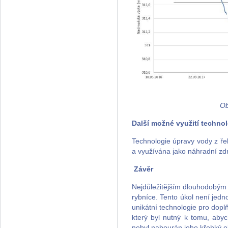
Ob
Další možné využití techno
Technologie úpravy vody z ře
a využívána jako náhradní zdr
Závěr
Nejdůležitějším dlouhodobým 
rybníce. Tento úkol není jed
unikátní technologie pro dopl
který byl nutný k tomu, aby
nebyl nabourán jeho křehký 