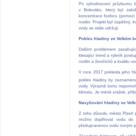
Po vyhodnocení průzkumu b
v Boleváku, který byl založ
koncentrace fosforu (pomocí 
rostlin. Projekt byl úspěšný, 
vody se stále udržují.
Pokles hladiny ve Velkém b
Dalším problémem zasahujíc
klesající trend a rybník post
rostlin a živočichů a kvalitu v
V roce 2017 poklesla jeho hl
pokles hladiny by zaznamen
vody. Výrazně tomu nepomohl
klimatu. Je méně srážek, přib
Navyšování hladiny ve Vel
Z toho důvodu město Plzeň př
možno doplňovat vodu do B
předupravenou vodu novým po