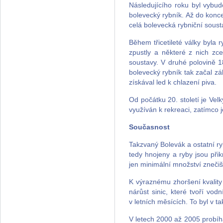
Následujícího roku byl vybud
bolevecký rybník. Až do konce
celá bolevecká rybniční soust
Během třicetileté války byla
zpustly a některé z nich zc
soustavy. V druhé polovině 1
bolevecký rybník tak začal z
získával led k chlazení piva.
Od počátku 20. století je Vel
využíván k rekreaci, zatímco
Současnost
Takzvaný Bolevák a ostatní r
tedy hnojeny a ryby jsou při
jen minimální množství znečiš
K výraznému zhoršení kvalit
nárůst sinic, které tvoří vo
v letních měsících. To byl v t
V letech 2000 až 2005 probíh