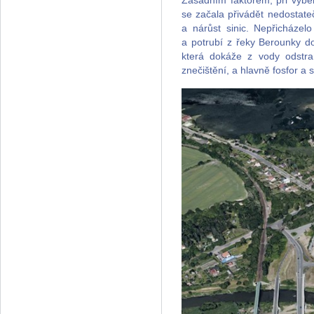
Zásadním faktorem, při výbě
se začala přivádět nedostate
a nárůst sinic. Nepřicházel
a potrubí z řeky Berounky d
která dokáže z vody odstran
znečištění, a hlavně fosfor a 