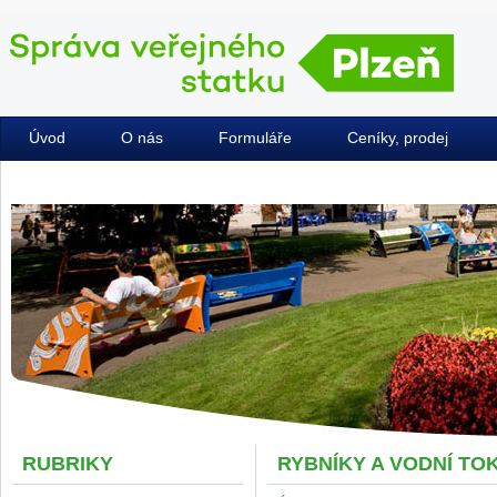
Úvod
O nás
Formuláře
Ceníky, prodej
Kontakty
RUBRIKY
RYBNÍKY A VODNÍ TO