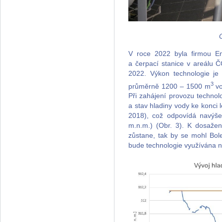
V roce 2022 byla firmou Env
a čerpací stanice v areálu 
2022. Výkon technologie je
3
průměrně 1200 – 1500 m
v
Při zahájení provozu techno
a stav hladiny vody ke konci 
2018), což odpovídá navýše
m.n.m.) (Obr. 3). K dosaže
zůstane, tak by se mohl Bol
bude technologie využívána na