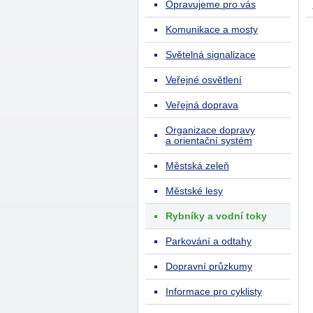
Opravujeme pro vás
Komunikace a mosty
Světelná signalizace
Veřejné osvětlení
Veřejná doprava
Organizace dopravy
a orientační systém
Městská zeleň
Městské lesy
Rybníky a vodní toky
Parkování a odtahy
Dopravní průzkumy
Informace pro cyklisty