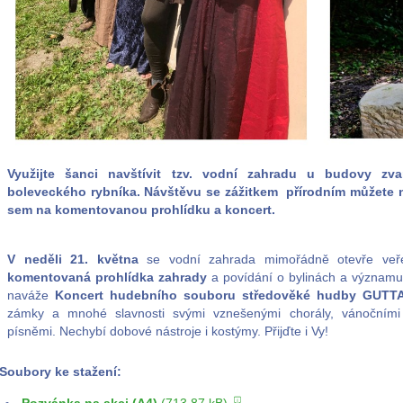
Využijte šanci navštívit tzv. vodní zahradu u budovy zv
boleveckého rybníka. Návštěvu se zážitkem přírodním můžete nyn
sem na komentovanou prohlídku a koncert.
V neděli 21. května
se vodní zahrada mimořádně otevře veře
komentovaná prohlídka zahrady
a povídání o bylinách a významu
naváže
Koncert hudebního souboru středověké hudby GUTT
zámky a mnohé slavnosti svými vznešenými chorály, vánočními k
písněmi. Nechybí dobové nástroje i kostýmy. Přijďte i Vy!
Soubory ke stažení: