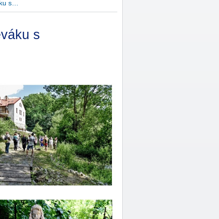
áku s…
eváku s