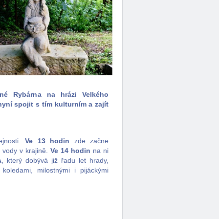
ané Rybárna na hrázi Velkého
í spojit s tím kulturním a zajít
jnosti.
Ve 13 hodin
zde začne
 vody v krajině.
Ve 14 hodin
na ni
A
, který dobývá již řadu let hrady,
oledami, milostnými i pijáckými