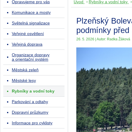
Opravujeme pro vás
Úvod
Rybníky a vodní toky
Komunikace a mosty
Plzeňský Bolevá
Světelná signalizace
podmínky před
Veřejné osvětlení
26. 5. 2026 | Autor: Radka Žáková
Veřejná doprava
Organizace dopravy
a orientační systém
Městská zeleň
Městské lesy
Rybníky a vodní toky
Parkování a odtahy
Dopravní průzkumy
Informace pro cyklisty