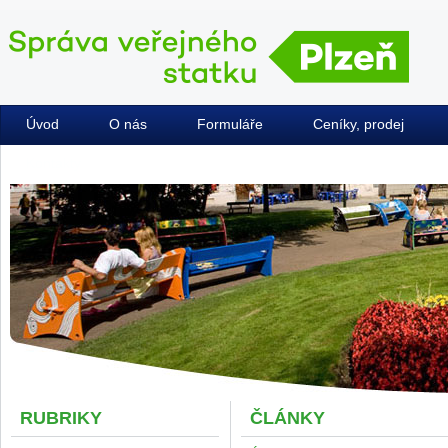
Úvod
O nás
Formuláře
Ceníky, prodej
Kontakty
RUBRIKY
ČLÁNKY