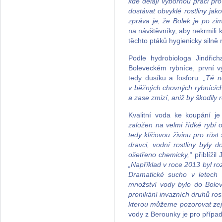
kde dělají výbornou práci pr
dostávat obvyklé rostliny jak
zpráva je, že Bolek je po zi
na návštěvníky, aby nekrmili 
těchto ptáků hygienicky silně
Podle hydrobiologa Jindřic
Boleveckém rybníce, první v
tedy dusíku a fosforu.
„Té n
v běžných chovných rybnících
a zase zmizí, aniž by škodily
Kvalitní voda ke koupání j
založen na velmi řídké rybí o
tedy klíčovou živinu pro růs
dravci, vodní rostliny byly
ošetřeno chemicky,“
přiblížil
„Například v roce 2013 byl roz
Dramatické sucho v letech
množství vody bylo do Bolev
pronikání invazních druhů rost
kterou můžeme pozorovat zej
vody z Berounky je pro případ 