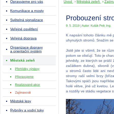
Opravujeme pro vás
Úvod
Městská zeleň
Zajím
Komunikace a mosty
Probouzení st
Světelná signalizace
9. 5. 2019 | Autor: Kuták Petr, Ing.
Veřejné osvětlení
K napsání tohoto článku mě př
Veřejná doprava
uhynulých stromů. Snažím se tě
Organizace dopravy
Jistě jste si všimli, že se r
a orientační systém
potom se olisťují. Toto je char
Městská zeleň
jehnědy, ze kterých se práší 
začátkem dubna), slivoně (v
Přehlídky, výstavy
u stromů často lidé ani nevš
stromy raší velmi brzy (bří
Připravujeme
Takovými spáči jsou například
Realizované akce
holé větve, jiné už kvetou. 
a rozdíly ve stádiu vegetace 
Zajímavosti
Městské lesy
Rybníky a vodní toky