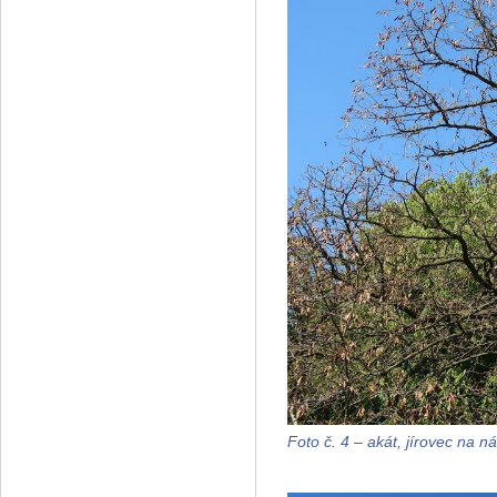
Foto č. 4 – akát, jírovec na 