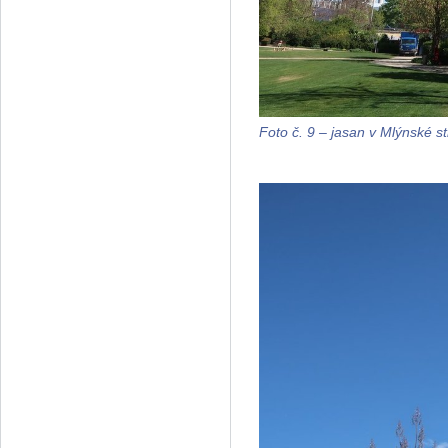
Foto č. 9 – jasan v Mlýnské s