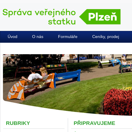
Úvod
O nás
Formuláře
Ceníky, prodej
Kontakty
RUBRIKY
PŘIPRAVUJEME