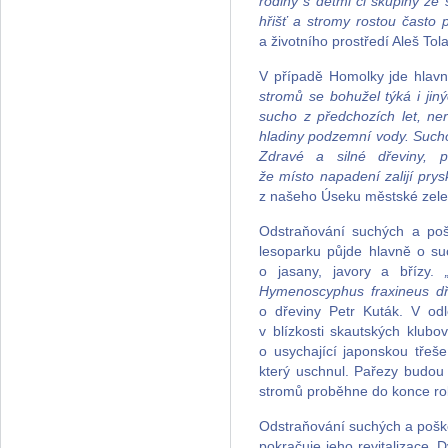
rodiny s dětmi či skupiny ze
hřišť a stromy rostou často p
a životního prostředí Aleš Tola
V případě Homolky jde hlavn
stromů se bohužel týká i jiný
sucho z předchozích let, ne
hladiny podzemní vody. Sucho
Zdravé a silné dřeviny, p
že místo napadení zalijí prys
z našeho Úseku městské zelen
Odstraňování suchých a po
lesoparku půjde hlavně o su
o jasany, javory a břízy.
„
Hymenoscyphus fraxineus dř
o dřeviny Petr Kuták. V od
v blízkosti skautských klub
o usychající japonskou třeš
který uschnul. Pařezy budou
stromů proběhne do konce ro
Odstraňování suchých a poško
pokračuje jeho revitalizace