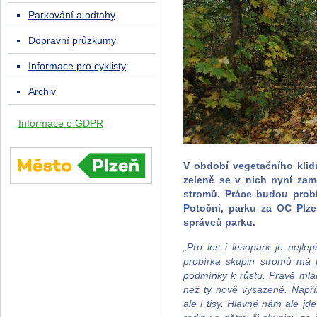
Parkování a odtahy
Dopravní průzkumy
Informace pro cyklisty
Archiv
Informace o GDPR
V období vegetačního klid
zeleně se v nich nyní zam
stromů. Práce budou prob
Potoční, parku za OC Plze
správců parku.
„Pro les i lesopark je nejl
probírka skupin stromů má p
podmínky k růstu. Právě mlad
než ty nově vysazené. Napří
ale i tisy. Hlavně nám ale jd