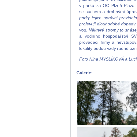
v parku za OC Plzeň Plaza. 
se suchem a drobnými úprava
parky jejich správci pravide
projevují dlouhodobé dopady 
vod. Některé stromy to snášejí 
a vodního hospodářství SV
prováděcí firmy a nevstupov
lokality budou vždy řádně oz
Foto Nina MYSLÍKOVÁ a Lu
Galerie: