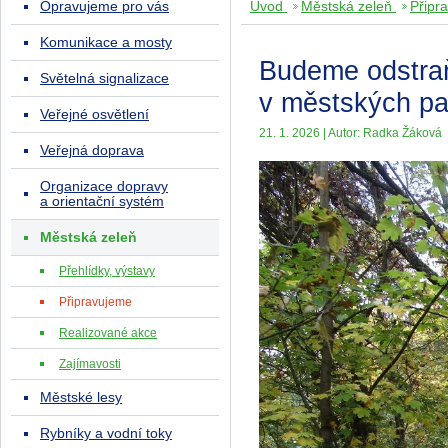
Opravujeme pro vás
Úvod
Městská zeleň
Připr
Komunikace a mosty
Budeme odstraň
Světelná signalizace
v městských pa
Veřejné osvětlení
21. 1. 2026 | Autor: Radka Žáková
Veřejná doprava
Organizace dopravy
a orientační systém
Městská zeleň
Přehlídky, výstavy
Připravujeme
Realizované akce
Zajímavosti
Městské lesy
Rybníky a vodní toky