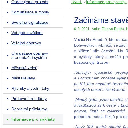
Opravujeme pro vás
Úvod
Informace pro cyklisty
Komunikace a mosty
Začínáme stavě
Světelná signalizace
6. 9. 2021 | Autor: Žáková Radka, I
Veřejné osvětlení
V ulici Na Roudné, kterou čast
Veřejná doprava
Boleveckých rybníků, se začí
v křížení ulic Jateční, N
Organizace dopravy
a cyklisty, který pomůže pr
a orientační systém
bezpečnější trasou.
Městská zeleň
„Stávající cyklistické pro
Městské lesy
a Lochotínem chceme vylepši
patří k těm nejméně bezpečn
Rybníky a vodní toky
necelých deset milionů korun,
Parkování a odtahy
„Minulý týden jsme otevřeli 
s Radbuzou až k cestě v Luční
Dopravní průzkumy
povrch, čímž se cyklistické
primátora města Plzně pro obl
Informace pro cyklisty
„Nový 325 metrů dlouhý úse