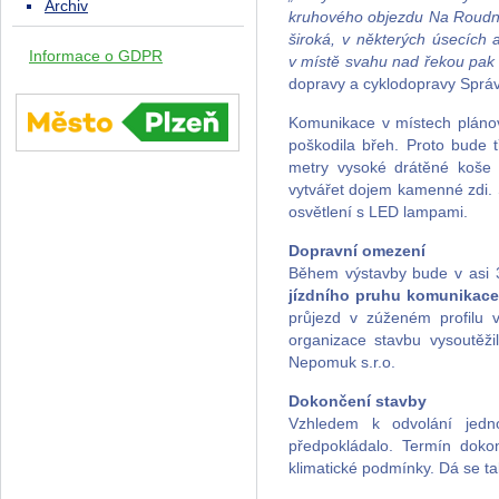
Archiv
kruhového objezdu Na Roudn
široká, v některých úsecích
Informace o GDPR
v místě svahu nad řekou pak 
dopravy a cyklodopravy Správ
Komunikace v místech plánov
poškodila břeh. Proto bude 
metry vysoké drátěné koše 
vytvářet dojem kamenné zdi. 
osvětlení s LED lampami.
Dopravní omezení
Během výstavby bude v asi
jízdního pruhu komunikace
průjezd v zúženém profilu 
organizace stavbu vysoutěži
Nepomuk s.r.o.
Dokončení stavby
Vzhledem k odvolání jedn
předpokládalo. Termín dok
klimatické podmínky. Dá se ta