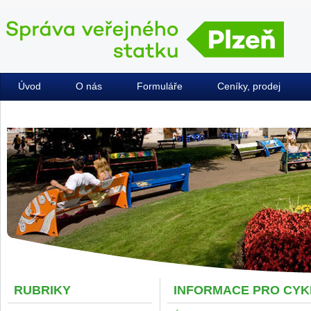
Úvod
O nás
Formuláře
Ceníky, prodej
Kontakty
RUBRIKY
INFORMACE PRO CYK