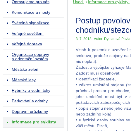
Opravujeme pro vás
Úvod
Informace pro cyklisty
Komunikace a mosty
Postup povolov
Světelná signalizace
chodníku/stezc
Veřejné osvětlení
3. 7. 2018 | Autor: Dyntarová Pavla,
Veřejná doprava
Vztah k pozemku: uzavření 
Organizace dopravy
smlouva, protože stojany na
a orientační systém
nic neplatí).
Žádost o výpůjčku vyřizuje M
Městská zeleň
Žádost musí obsahovat:
• identifikaci žadatele,
Městské lesy
• zákres umístění stojanu (s
Rybníky a vodní toky
průchozí prostor pro chodce,
jeho umístění musí být v 
Parkování a odtahy
požadavcích zabezpečujících 
• popis stojanu nebo jeho viz
Dopravní průzkumy
nebo zadního kola),
• u fyzické osoby souhlas se
Informace pro cyklisty
vůči městu Plzeň,