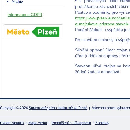
• u právnických osob stan
Archiv
prohlášení o závazcích vůči 
Postup a podmínky pro vyříze
Informace o GDPR
https://www.plzen.eu/obcan/u
a-majetkova-priprava-staveb
Podání žádosti o výpůjčku je
Po uzavření smlouvy o výpůjčc
Silniční správní úřad: stojan
úřad (oddělení dopravy přísl
Stavební úřad: stojan na ko
žádná žádost nepodává.
Copyright © 2024
Správa veřejného statku města Plzně
Všechna práva vyhraze
Úvodní stránka
Mapa webu
Prohlášení o přístupnosti
Kontakty