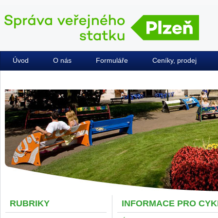
Úvod
O nás
Formuláře
Ceníky, prodej
Kontakty
RUBRIKY
INFORMACE PRO CYK