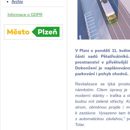
Archiv
Informace o GDPR
V Plzni v pondělí 11. květn
části sadů Pětatřicátník
prostranství v přívětivěj
Dokončení je naplánován
parkování i pohyb chodců.
Revitalizace se týká pros
náměstím. Cílem úpravy je t
moderní stánky – trafika a 
budou mít zelené střechy. K
strom, obměnou projde i mo
k zastávce. Vysazeno tam b
s automatickou závlahou,“
po
Tolar.