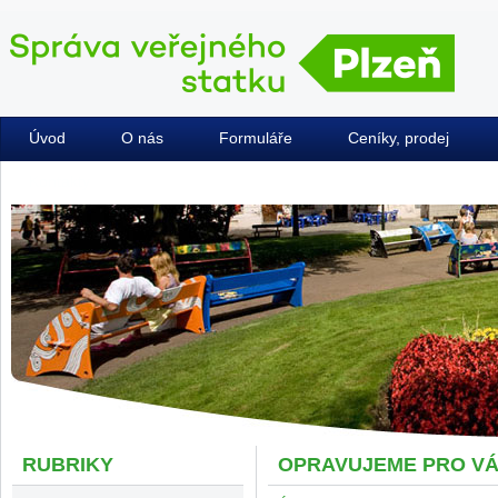
Úvod
O nás
Formuláře
Ceníky, prodej
Kontakty
RUBRIKY
OPRAVUJEME PRO V