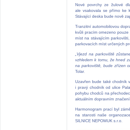
Nové povrchy ze žulové dl
ale vsakovala se přímo ke 
Stávající deska bude nově za
Tranzitní automobilovou dopr
kvůli pracím omezeno pouze 
míst na stávajícím parkovišt
parkovacích míst určených pro
„Vjezd na parkoviště zůstan
vzhledem k tomu, že hned za
na parkoviště, bude zřízen 
Tolar.
Uzavřen bude také chodník v 
i pravý chodník od ulice Pal
pohybu chodců na přechodech 
aktuálním dopravním značen
Harmonogram prací byl záměr
na starosti naše organozac
SILNICE NEPOMUK s.r.o.