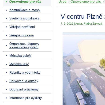
Opravujeme pro vás
Úvod
Opravujeme pro vás
Komunikace a mosty
V centru Plzně 
Světelná signalizace
7. 5. 2026 | Autor: Radka Žáková
Veřejné osvětlení
Veřejná doprava
Organizace dopravy
a orientační systém
Městská zeleň
Městské lesy
Rybníky a vodní toky
Parkování a odtahy
Dopravní průzkumy
Informace pro cyklisty