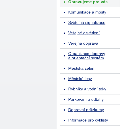
Opravujeme pro vás
Komunikace a mosty
Světelná signalizace
Veřejné osvětlení
Veřejná doprava
Organizace dopravy
a orientační systém
Městská zeleň
Městské lesy
Rybníky a vodní toky
Parkování a odtahy
Dopravní průzkumy
Informace pro cyklisty