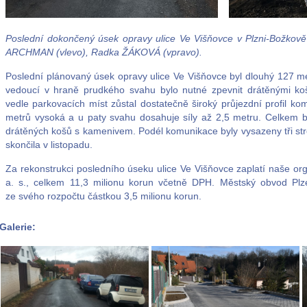
Poslední dokončený úsek opravy ulice Ve Višňovce v Plzni-Božkově
ARCHMAN (vlevo), Radka ŽÁKOVÁ (vpravo).
Poslední plánovaný úsek opravy ulice Ve Višňovce byl dlouhý 127 m
vedoucí v hraně prudkého svahu bylo nutné zpevnit drátěnými koš
vedle parkovacích míst zůstal dostatečně široký průjezdní profil k
metrů vysoká a u paty svahu dosahuje síly až 2,5 metru. Celkem b
drátěných košů s kamenivem. Podél komunikace byly vysazeny tři str
skončila v listopadu.
Za rekonstrukci posledního úseku ulice Ve Višňovce zaplatí naše or
a. s., celkem 11,3 milionu korun včetně DPH. Městský obvod Plz
ze svého rozpočtu částkou 3,5 milionu korun.
Galerie: