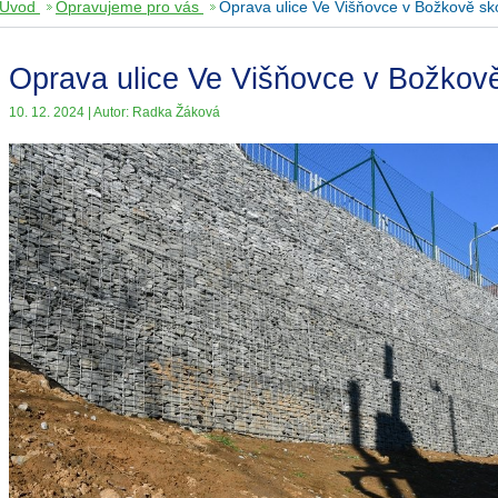
Úvod
Opravujeme pro vás
Oprava ulice Ve Višňovce v Božkově sk
Oprava ulice Ve Višňovce v Božkově
10. 12. 2024 | Autor: Radka Žáková