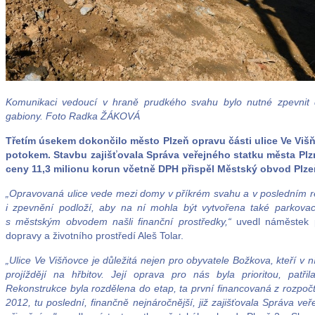
Komunikaci vedoucí v hraně prudkého svahu bylo nutné zpevnit 
gabiony. Foto Radka ŽÁKOVÁ
Třetím úsekem dokončilo město Plzeň opravu části ulice Ve V
potokem. Stavbu zajišťovala Správa veřejného statku města Plzn
ceny 11,3 milionu korun včetně DPH přispěl Městský obvod Plze
„Opravovaná ulice vede mezi domy v příkrém svahu a v posledním 
i zpevnění podloží, aby na ní mohla být vytvořena také parkovac
s městským obvodem našli finanční prostředky,“
uvedl náměstek p
dopravy a životního prostředí Aleš Tolar.
„Ulice Ve Višňovce je důležitá nejen pro obyvatele Božkova, kteří v ní by
projíždějí na hřbitov. Její oprava pro nás byla prioritou, pat
Rekonstrukce byla rozdělena do etap, ta první financovaná z rozpo
2012, tu poslední, finančně nejnáročnější, již zajišťovala Správa v