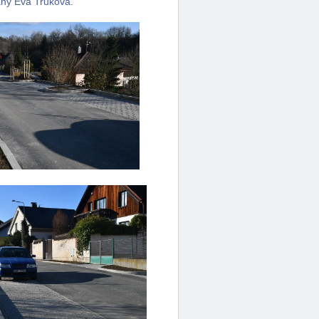
any Eva Trůková.