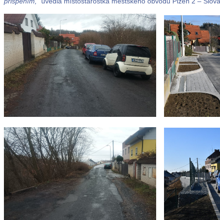
přispěním,"
uvedla místostarostka městského obvodu Plzeň 2 – Slov