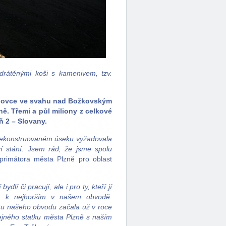
drátěnými koši s kamenivem, tzv.
išňovce ve svahu nad Božkovským
ě. Třemi a půl miliony z celkové
ň 2 – Slovany.
rekonstruovaném úseku vyžadovala
í stání. Jsem rád, že jsme spolu
rimátora města Plzně pro oblast
dlí či pracují, ale i pro ty, kteří jí
řila k nejhorším v našem obvodě.
čtu našeho obvodu začala už v roce
eřejného statku města Plzně s naším