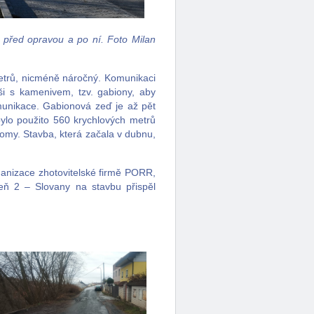
 před opravou a po ní. Foto Milan
etrů, nicméně náročný. Komunikaci
i s kamenivem, tzv. gabiony, aby
omunikace. Gabionová zeď je až pět
ylo použito 560 krychlových metrů
omy. Stavba, která začala v dubnu,
ganizace zhotovitelské firmě PORR,
eň 2 – Slovany na stavbu přispěl