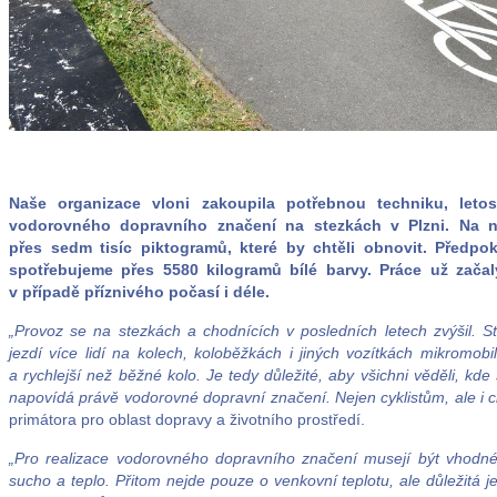
Naše organizace vloni zakoupila potřebnou techniku, let
vodorovného dopravního značení na stezkách v Plzni. Na n
přes sedm tisíc piktogramů, které by chtěli obnovit. Předp
spotřebujeme přes 5580 kilogramů bílé barvy. Práce už začal
v případě příznivého počasí i déle.
„Provoz se na stezkách a chodnících v posledních letech zvýšil. S
jezdí více lidí na kolech, koloběžkách i jiných vozítkách mikromobi
a rychlejší než běžné kolo. Je tedy důležité, aby všichni věděli, k
napovídá právě vodorovné dopravní značení. Nejen cyklistům, ale i 
primátora pro oblast dopravy a životního prostředí.
„Pro realizace vodorovného dopravního značení musejí být vhodné
sucho a teplo. Přitom nejde pouze o venkovní teplotu, ale důležitá 