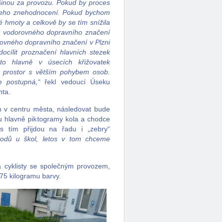
tšinou za provozu. Pokud by proces
k jeho znehodnocení. Pokud bychom
é hmoty a celkově by se tím snížila
st vodorovného dopravního značení
ovného dopravního značení v Plzni
ocílit proznačení hlavních stezek
o hlavně v úsecích křižovatek
ch prostor s větším pohybem osob.
 postupná,“
řekl vedoucí Úseku
nta.
 v centru města, následovat bude
 hlavně piktogramy kola a chodce
s tím přijdou na řadu i „zebry“
chodů u škol, letos v tom chceme
 cyklisty se společným provozem,
,75 kilogramu barvy.