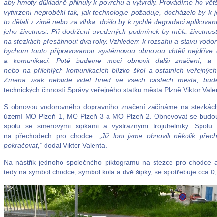
aby hmoty důkladně přilnuly k povrchu a vytvrdly. Provádíme ho vě
vytvrzení neproběhl tak, jak technologie požaduje, docházelo by 
to dělali v zimě nebo za vlhka, došlo by k rychlé degradaci aplikovan
jeho životnost. Při dodržení uvedených podmínek by měla životno
na stezkách přesáhnout dva roky. Vzhledem k rozsahu a stavu vodor
bychom touto připravovanou systémovou obnovou chtěli nejdříve d
a komunikací. Poté budeme moci obnovit další značení, a t
nebo na přilehlých komunikacích blízko škol a ostatních veřejný
Změna však nebude vidět hned ve všech částech města, bude
technických činností Správy veřejného statku města Plzně Viktor Vale
S obnovou vodorovného dopravního značení začínáme na stezkách
území MO Plzeň 1, MO Plzeň 3 a MO Plzeň 2. Obnovovat se budou
spolu se směrovými šipkami a výstražnými trojúhelníky. Spolu 
na přechodech pro chodce.
„Již loni jsme obnovili několik pře
pokračovat,“
dodal Viktor Valenta.
Na nástřik jednoho společného piktogramu na stezce pro chodce a
tedy na symbol chodce, symbol kola a dvě šipky, se spotřebuje cca 0