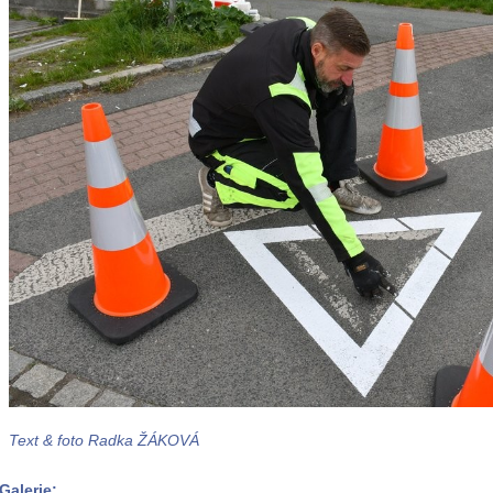
Text & foto Radka ŽÁKOVÁ
Galerie: