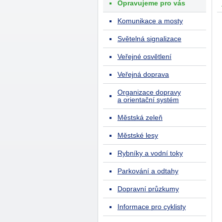
Opravujeme pro vás
Komunikace a mosty
Světelná signalizace
Veřejné osvětlení
Veřejná doprava
Organizace dopravy
a orientační systém
Městská zeleň
Městské lesy
Rybníky a vodní toky
Parkování a odtahy
Dopravní průzkumy
Informace pro cyklisty