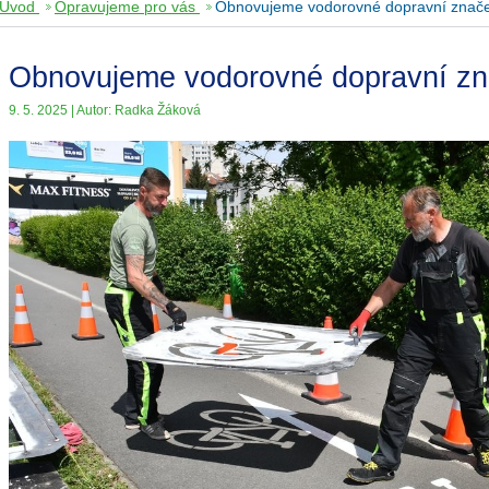
Úvod
Opravujeme pro vás
Obnovujeme vodorovné dopravní znač
Obnovujeme vodorovné dopravní zn
9. 5. 2025 | Autor: Radka Žáková