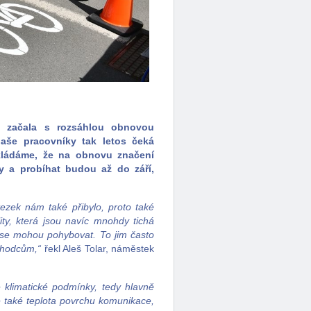
os začala s rozsáhlou obnovou
aše pracovníky tak letos čeká
okládáme, že na obnovu značení
y a probíhat budou až do září,
tezek nám také přibylo, proto také
lity, která jsou navíc mnohdy tichá
de se mohou pohybovat. To jim často
chodcům,“
řekl Aleš Tolar, náměstek
 klimatické podmínky, tedy hlavně
je také teplota povrchu komunikace,