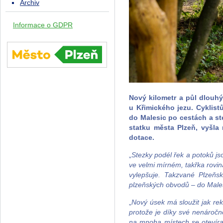
Archiv
Informace o GDPR
Nový kilometr a půl dlouhý
u Křimického jezu. Cyklis
do Malesic po cestách a st
statku města Plzeň, vyšla
dotace.
„
Stezky podél řek a potoků js
ve velmi mírném, takřka rovin
vylepšuje. Takzvané Plzeň
plzeňských obvodů – do Male
„
Nový úsek má sloužit jak rek
protože je díky své nenáročn
na mnoha místech se otevírají 