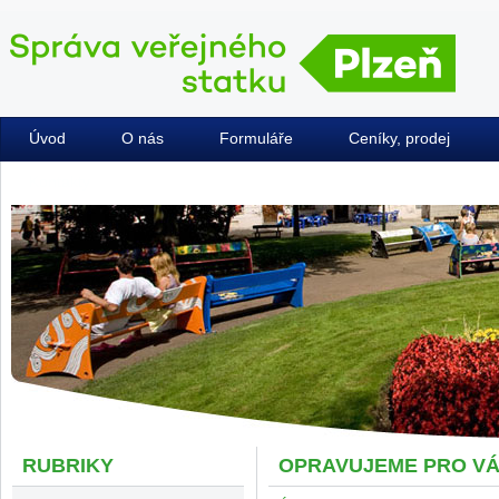
Úvod
O nás
Formuláře
Ceníky, prodej
Kontakty
RUBRIKY
OPRAVUJEME PRO V