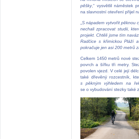
pěšky
,“ vysvětlil náměstek p
na slavnostní otevření přijel 
„
S nápadem vytvořit pěknou cy
nechali zpracovat studii, kt
projekt. Chtěli jsme tím navá
Radčice s křimickou Pláží
pokračuje jen asi 200 metrů z
Celkem 1450 metrů nové stezky
povrch a šířku tři metry. St
povolen vjezd. V celé její dél
také dřevěný rozcestník, kt
s pěkným výhledem na řeku 
se o vybudování stezky také 