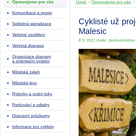
Opravujeme pro vás
Úvod
Opravujeme pro vás
Komunikace a mosty
Cyklisté už pro
Světelná signalizace
Malesic
Veřejné osvětlení
8. 9. 2022 | Autor: Jančová Andrea
Veřejná doprava
Organizace dopravy
a orientační systém
Městská zeleň
Městské lesy
Rybníky a vodní toky
Parkování a odtahy
Dopravní průzkumy
Informace pro cyklisty