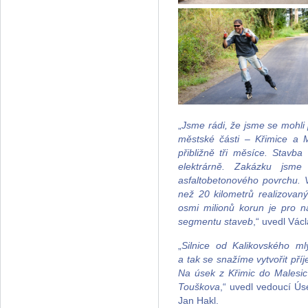
„
Jsme rádi, že jsme se mohli 
městské části – Křimice a M
přibližně tři měsíce. Stavb
elektrárně. Zakázku jsme
asfaltobetonového povrchu. 
než 20 kilometrů realizovan
osmi milionů korun je pro n
segmentu staveb
,“ uvedl Vác
„
Silnice od Kalikovského m
a tak se snažíme vytvořit příj
Na úsek z Křimic do Malesic
Touškova
,“ uvedl vedoucí Ú
Jan Hakl.